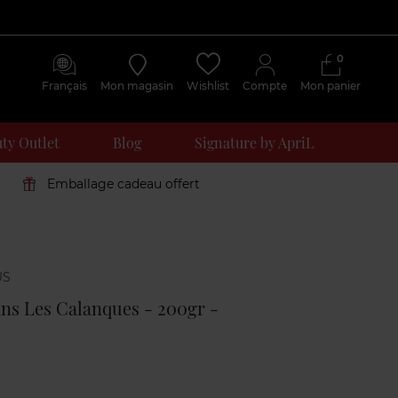
0
Français
Mon magasin
Wishlist
Compte
Mon panier
ty Outlet
Blog
Signature by ApriL
Emballage cadeau offert
Avis
clients
ns Les Calanques - 200gr -