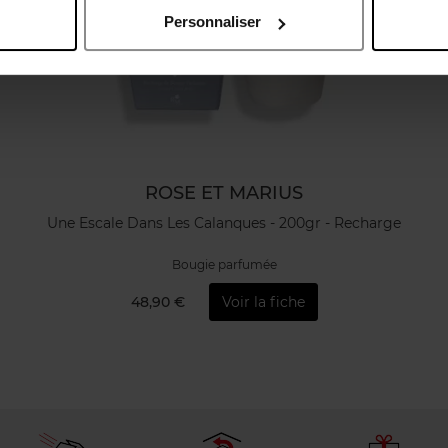
Personnaliser
ROSE ET MARIUS
Une Escale Dans Les Calanques - 200gr - Recharge
Bougie parfumée
48,90 €
Voir la fiche