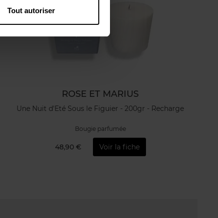
Tout autoriser
ROSE ET MARIUS
Une Nuit d'Eté Sous le Figuier - 200gr - Recharge
Bougie parfumée
48,90 €
Voir la fiche