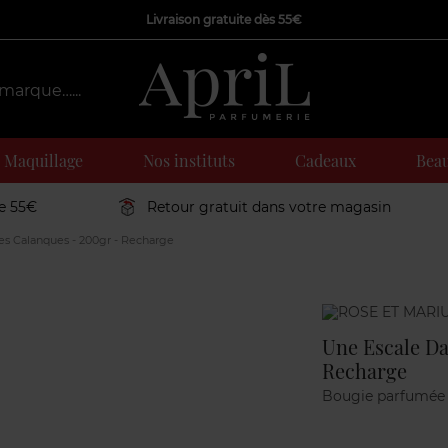
Livraison gratuite dès 55€
Maquillage
Nos instituts
Cadeaux
Beau
de 55€
Retour gratuit dans votre magasin
es Calanques - 200gr - Recharge
Marque
Une Escale Da
Recharge
Bougie parfumée