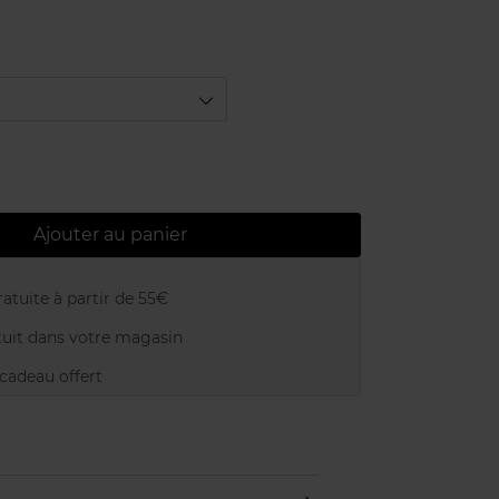
Ajouter au panier
atuite à partir de 55€
uit dans votre magasin
adeau offert