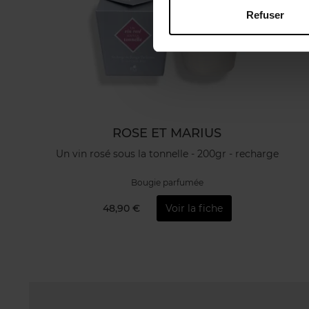
Refuser
ROSE ET MARIUS
Un vin rosé sous la tonnelle - 200gr - recharge
Bougie parfumée
48,90 €
Voir la fiche