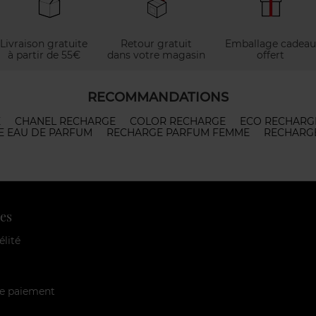
Livraison gratuite
Retour gratuit
Emballage cadeau
à partir de 55€
dans votre magasin
offert
RECOMMANDATIONS
E
CHANEL RECHARGE
COLOR RECHARGE
ECO RECHARG
E EAU DE PARFUM
RECHARGE PARFUM FEMME
RECHARG
es
élité
e paiement