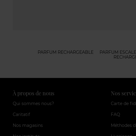
PARFUM RECHARGEABLE
PARFUM ESCAL
RECHARG
À propos de nous
Nos servic
Qui sommes nous?
Carte de fid
Caritatif
FAQ
Nos magasins
Méthodes d