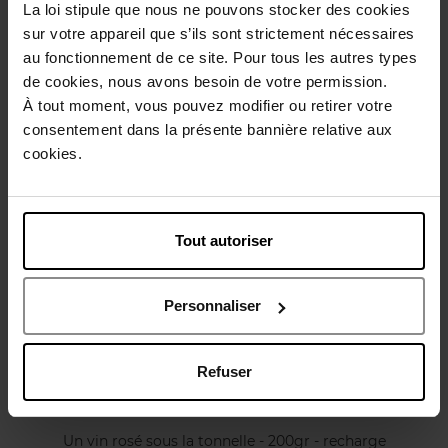
Conseil d'utilisation
La loi stipule que nous ne pouvons stocker des cookies
sur votre appareil que s’ils sont strictement nécessaires
au fonctionnement de ce site. Pour tous les autres types
Caractéristiques
de cookies, nous avons besoin de votre permission.
À tout moment, vous pouvez modifier ou retirer votre
consentement dans la présente bannière relative aux
Avis client
Politique relative aux avis des clients
cookies.
Vous aimerez peut-être
Tout autoriser
Personnaliser
Refuser
ROSE ET MARIUS
Un vin rosé sous la tonnelle - 200gr - recharge