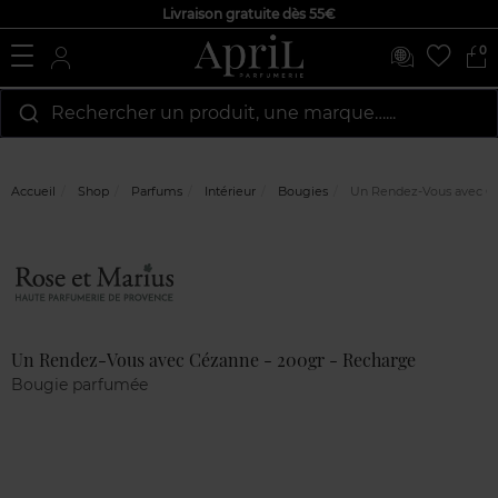
Livraison gratuite dès 55€
0
Rechercher un produit, une marque…...
Accueil
Shop
Parfums
Intérieur
Bougies
Un Rendez-Vous avec Cé
Marque
Avis
clients
Un Rendez-Vous avec Cézanne - 200gr - Recharge
Bougie parfumée