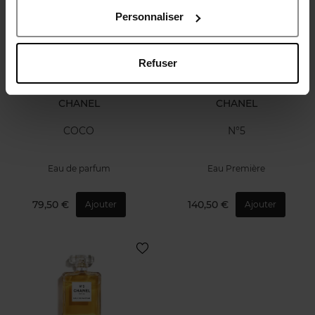
Personnaliser
Refuser
CHANEL
CHANEL
COCO
N°5
Eau de parfum
Eau Première
79,50 €
140,50 €
Ajouter
Ajouter