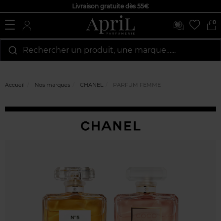
Livraison gratuite dès 55€
0
Rechercher un produit, une marque…...
Accueil
Nos marques
CHANEL
PARFUM FEMME