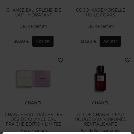
CHANCE EAU SPLENDIDE
COCO MADEMOISELLE
LAIT HYDRATANT
HUILE CORPS
Eau de parfum
Eau de parfum
86,50 €
131,90 €
Ajouter
Ajouter
CHANEL
CHANEL
CHANCE EAU FRAÎCHE LES
N°1 DE CHANEL L'EAU
DÉS DE CHANCE EAU
ROUGE EAU PARFUMÉE
FRAÎCHE ÉDITION LIMITÉE
REVITALISANTE
Eau de parfum
Eau de Soin parfumée