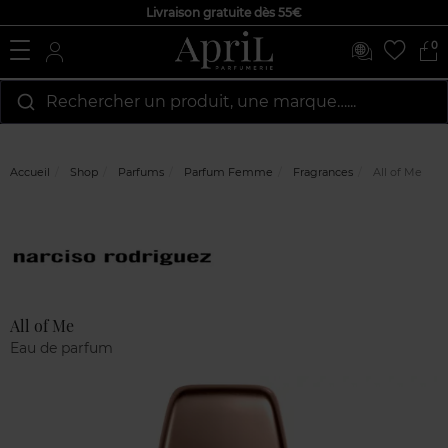
Livraison gratuite dès 55€
0
Rechercher un produit, une marque…...
Accueil
Shop
Parfums
Parfum Femme
Fragrances
All of Me
Marque
Avis
clients
All of Me
Eau de parfum