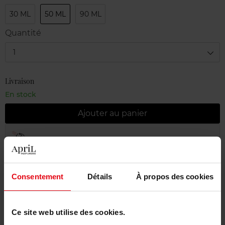
30 ML
50 ML
90 ML
Quantité
1
Livraison
En stock
Ajouter au panier
Livraison gratuite à partir de 55€
Retour gratuit dans votre magasin
Consentement
Détails
À propos des cookies
Emballage cadeau offert
Ce site web utilise des cookies.