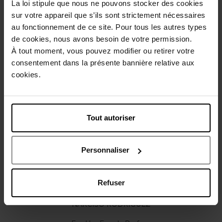
La loi stipule que nous ne pouvons stocker des cookies
Description
sur votre appareil que s’ils sont strictement nécessaires
au fonctionnement de ce site. Pour tous les autres types
de cookies, nous avons besoin de votre permission.
Caractéristiques
À tout moment, vous pouvez modifier ou retirer votre
consentement dans la présente bannière relative aux
cookies.
Avis client
Politique relative aux avis des clients
Vous aimerez peut-être
Tout autoriser
Personnaliser
Refuser
NARCISO RODRIGUEZ