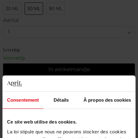
30 ML
50 ML
90 ML
Aantal
1
Levering
Voorradig
In winkelmandje
Gratis levering bij aankoop van min. 55€
Gratis retour in je winkelpunt
Consentement
Détails
À propos des cookies
Gratis verpakking
Ce site web utilise des cookies.
La loi stipule que nous ne pouvons stocker des cookies