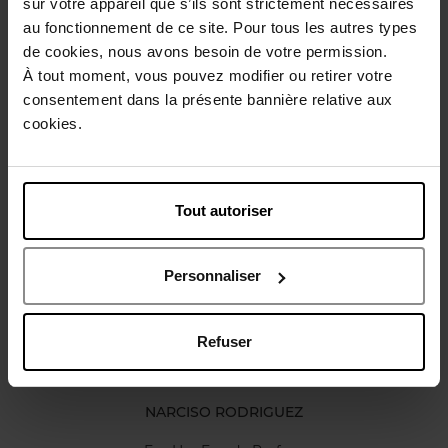
sur votre appareil que s’ils sont strictement nécessaires
Beschrijving
au fonctionnement de ce site. Pour tous les autres types
de cookies, nous avons besoin de votre permission.
À tout moment, vous pouvez modifier ou retirer votre
Karakteristieken
consentement dans la présente bannière relative aux
cookies.
Review
Beleid inzake klantbeoordelingen
Tout autoriser
Nog iets vergeten ?
Personnaliser
Refuser
NARCISO RODRIGUEZ