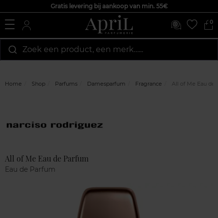
Gratis levering bij aankoop van min. 55€
0
Zoek een product, een merk…...
Home
Shop
Parfums
Damesparfum
Fragrance
All of Me Eau de
Marque
Klantenreviews
All of Me Eau de Parfum
Eau de Parfum