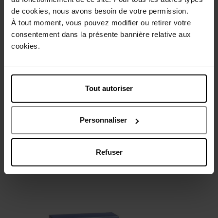
de cookies, nous avons besoin de votre permission.
Rouge à lèvres liquide mat
À tout moment, vous pouvez modifier ou retirer votre
consentement dans la présente bannière relative aux
Ces rouges à lèvres mats offrent une couverture totale et
cookies.
sont suffisamment subtils pour être portés en journée.
Comparés aux produits cosmétiques à finition brillante, ils
conservent leur aspect mat plus longtemps. Ces rouges à
lèvres sont disponibles dans différentes teintes terreuses et
Tout autoriser
peuvent également être utilisés comme fards à paupières ou
blush pour un look naturel. Un produit, de nombreuses
possibilités.
Personnaliser
J'ACHÈTE
Refuser