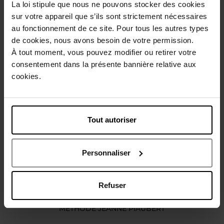
La loi stipule que nous ne pouvons stocker des cookies
Conseil d'utilisation
sur votre appareil que s’ils sont strictement nécessaires
au fonctionnement de ce site. Pour tous les autres types
de cookies, nous avons besoin de votre permission.
Caractéristiques
À tout moment, vous pouvez modifier ou retirer votre
consentement dans la présente bannière relative aux
cookies.
Avis client
Politique relative aux avis des clients
Vous aimerez peut-être
Tout autoriser
Personnaliser
Refuser
MÉTHODE JEANNE PIAUBERT