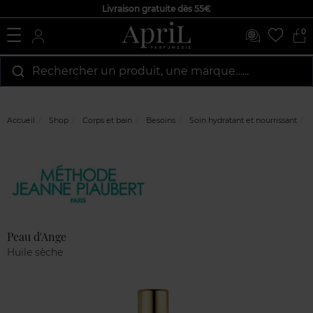
Livraison gratuite dès 55€
0
Rechercher un produit, une marque…...
Accueil
Shop
Corps et bain
Besoins
Soin hydratant et nourrissant
Marque
Avis
clients
Peau d'Ange
Huile sèche