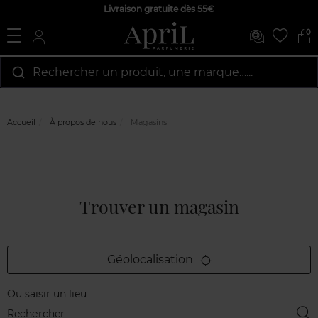
Livraison gratuite dès 55€
0
Rechercher un produit, une marque…...
Accueil
À propos de nous
Magasins
Trouver un magasin
Géolocalisation
Ou saisir un lieu