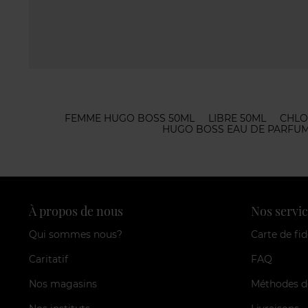
FEMME HUGO BOSS 50ML
LIBRE 50ML
CHLO
HUGO BOSS EAU DE PARFUM
À propos de nous
Nos servic
Qui sommes nous?
Carte de fid
Caritatif
FAQ
Nos magasins
Méthodes d