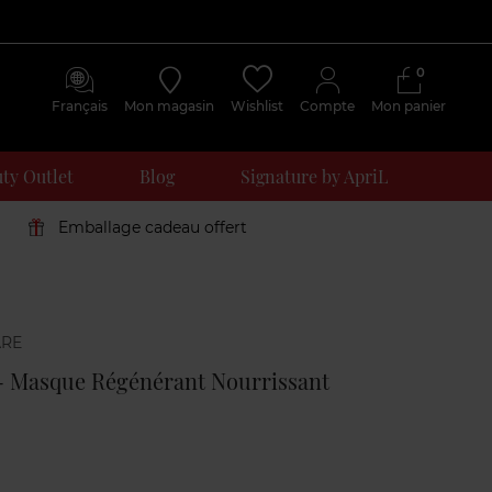
0
Français
Mon magasin
Wishlist
Compte
Mon panier
ty Outlet
Blog
Signature by ApriL
Emballage cadeau offert
Avis
clients
 Masque Régénérant Nourrissant