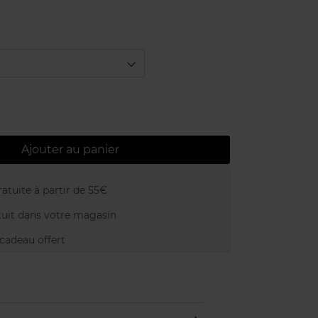
Ajouter au panier
atuite à partir de 55€
uit dans votre magasin
adeau offert