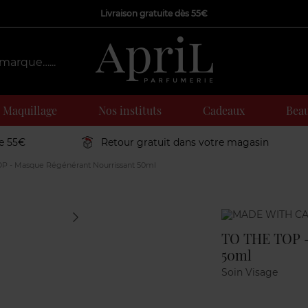
Livraison gratuite dès 55€
Maquillage
Nos instituts
Cadeaux
Beau
de 55€
Retour gratuit dans votre magasin
P - Masque Régénérant Nourrissant 50ml
Marque
TO THE TOP -
50ml
Soin Visage