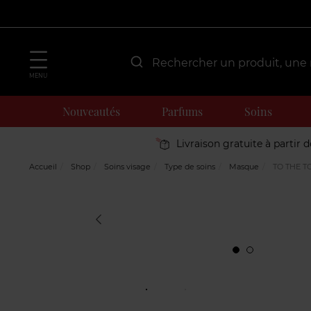
MENU
Nouveautés
Parfums
Soins
Livraison gratuite à partir 
Accueil
Shop
Soins visage
Type de soins
Masque
TO THE TO