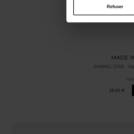
Refuser
MADE W
SHINING STAR - Ma
Soin
26,50 €