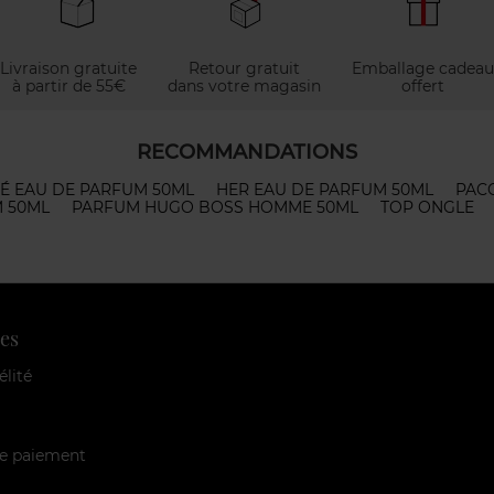
Livraison gratuite
Retour gratuit
Emballage cadeau
à partir de 55€
dans votre magasin
offert
RECOMMANDATIONS
É EAU DE PARFUM 50ML
HER EAU DE PARFUM 50ML
PAC
 50ML
PARFUM HUGO BOSS HOMME 50ML
TOP ONGLE
es
élité
e paiement