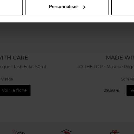
Personnaliser
ITH CARE
MADE WI
sque Flash Eclat 50ml
TO THE TOP - Masque Régé
 Visage
Soin V
Voir la fiche
29,50 €
V