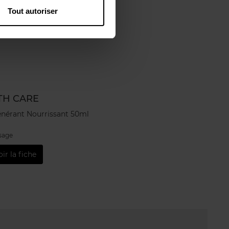
Tout autoriser
TH CARE
nérant Nourrissant 50ml
isage
oir la fiche