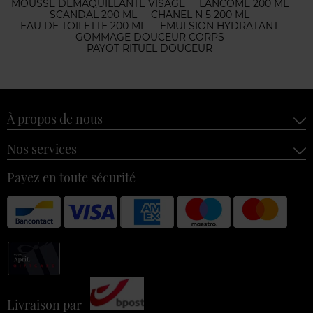
MOUSSE DÉMAQUILLANTE VISAGE
LANCOME 200 ML
SCANDAL 200 ML
CHANEL N 5 200 ML
EAU DE TOILETTE 200 ML
EMULSION HYDRATANT
GOMMAGE DOUCEUR CORPS
PAYOT RITUEL DOUCEUR
À propos de nous
Nos services
Payez en toute sécurité
Livraison par