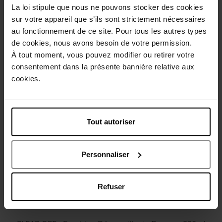
La loi stipule que nous ne pouvons stocker des cookies
Conseil d'utilisation
sur votre appareil que s’ils sont strictement nécessaires
au fonctionnement de ce site. Pour tous les autres types
de cookies, nous avons besoin de votre permission.
Caractéristiques
À tout moment, vous pouvez modifier ou retirer votre
consentement dans la présente bannière relative aux
Avis client
cookies.
Politique relative aux avis des clients
Vous aimerez peut-être
Tout autoriser
Personnaliser
Refuser
MADE WITH CARE