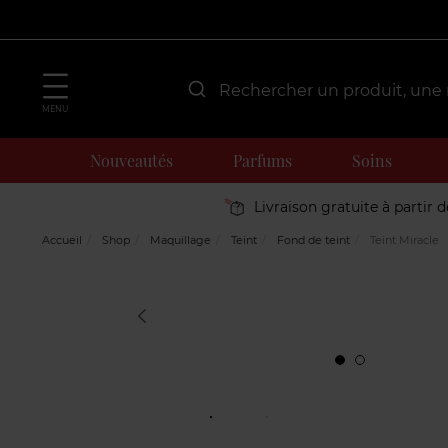
MENU
Nouveautés
Parfums
Soins
Livraison gratuite à partir 
Accueil
Shop
Maquillage
Teint
Fond de teint
Teint Miracle