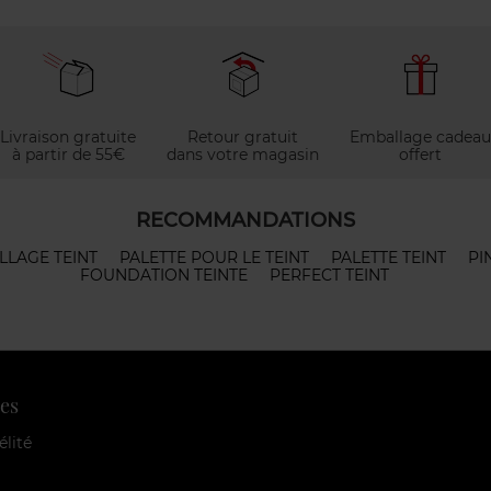
Livraison gratuite
Retour gratuit
Emballage cadeau
à partir de 55€
dans votre magasin
offert
RECOMMANDATIONS
LLAGE TEINT
PALETTE POUR LE TEINT
PALETTE TEINT
PI
FOUNDATION TEINTE
PERFECT TEINT
es
élité