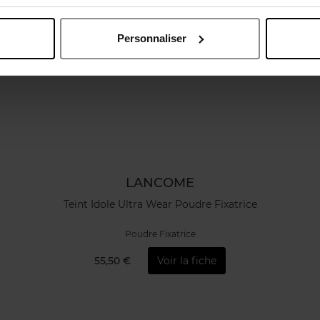
Personnaliser
LANCOME
Teint Idole Ultra Wear Poudre Fixatrice
Poudre Fixatrice
55,50 €
Voir la fiche