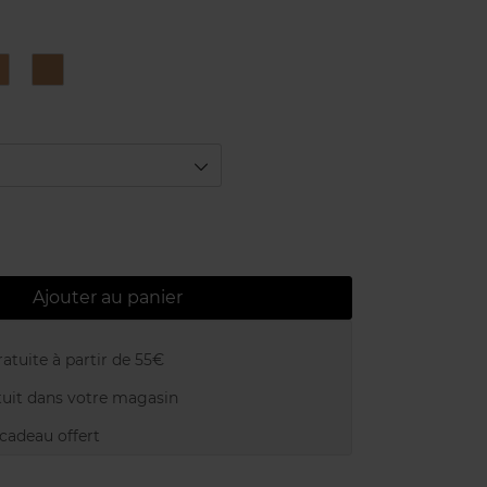
35
45
Beige
Sable
Doré
Beige
Ajouter au panier
atuite à partir de 55€
uit dans votre magasin
adeau offert