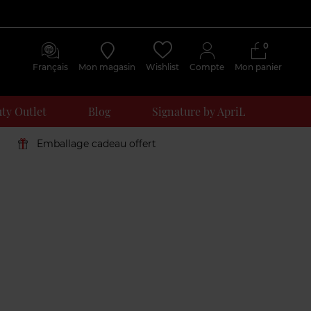
0
Français
Mon magasin
Wishlist
Compte
Mon panier
ty Outlet
Blog
Signature by ApriL
Emballage cadeau offert
Avis
clients