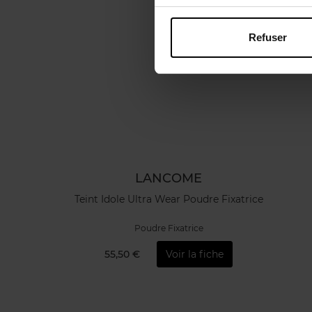
Refuser
LANCOME
Teint Idole Ultra Wear Poudre Fixatrice
Poudre Fixatrice
55,50 €
Voir la fiche