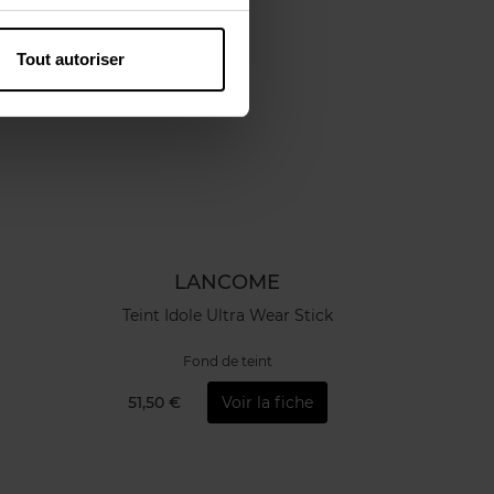
Tout autoriser
LANCOME
Teint Idole Ultra Wear Stick
Fond de teint
51,50 €
Voir la fiche