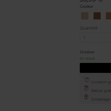
Couleur
10
10
Beige
Beige
Porcelaine
Praline
Quantité
1
Livraison
En stock
Livraison gr
Retour grat
Emballage c