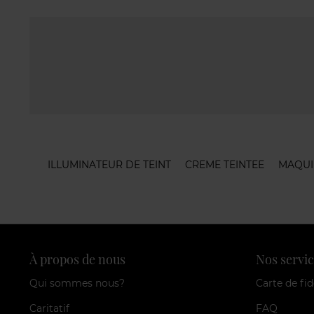
ILLUMINATEUR DE TEINT
CREME TEINTEE
MAQUI
À propos de nous
Nos servic
Qui sommes nous?
Carte de fid
Caritatif
FAQ