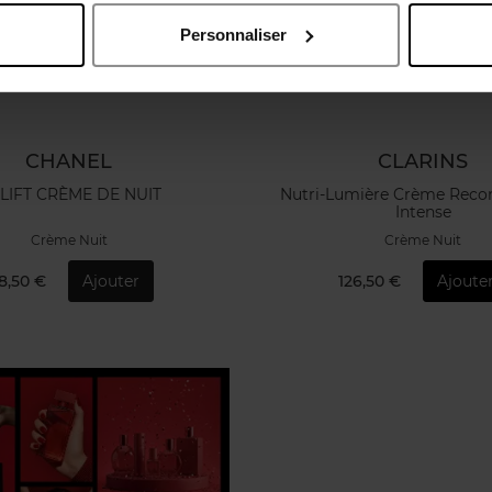
Personnaliser
CHANEL
CLARINS
 LIFT CRÈME DE NUIT
Nutri-Lumière Crème Recon
Intense
Crème Nuit
Crème Nuit
8,50 €
Ajouter
126,50 €
Ajoute