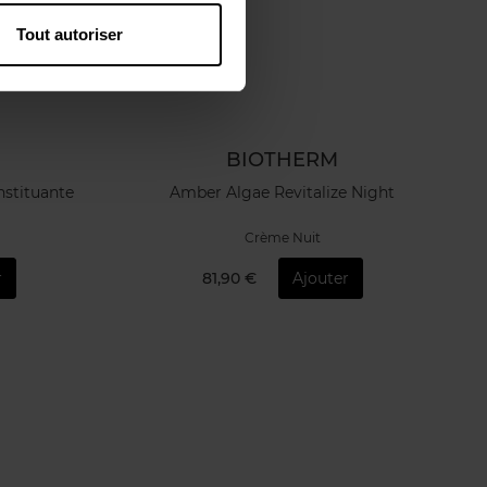
Tout autoriser
BIOTHERM
stituante
Amber Algae Revitalize Night
Crème Nuit
r
81,90 €
Ajouter