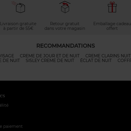
Livraison gratuite
Retour gratuit
Emballage cadeau
à partir de 55€
dans votre magasin
offert
RECOMMANDATIONS
VISAGE
CREME DE JOUR ET DE NUIT
CREME CLARINS NUIT
E DE NUIT
SISLEY CREME DE NUIT
ÉCLAT DE NUIT
COFFR
es
élité
e paiement