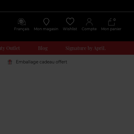
0
Français
Mon magasin
Wishlist
Compte
Mon panier
ty Outlet
Blog
Signature by ApriL
Emballage cadeau offert