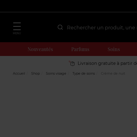
MENU
Nouveautés
Parfums
Soins
Livraison gratuite à partir 
Accueil
Shop
Soins visage
Type de soins
Crème de nuit