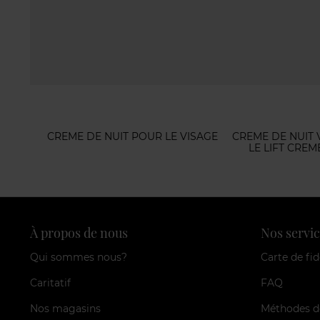
CREME DE NUIT POUR LE VISAGE
CREME DE NUIT 
LE LIFT CREM
À propos de nous
Nos servic
Qui sommes nous?
Carte de fid
Caritatif
FAQ
Nos magasins
Méthodes d