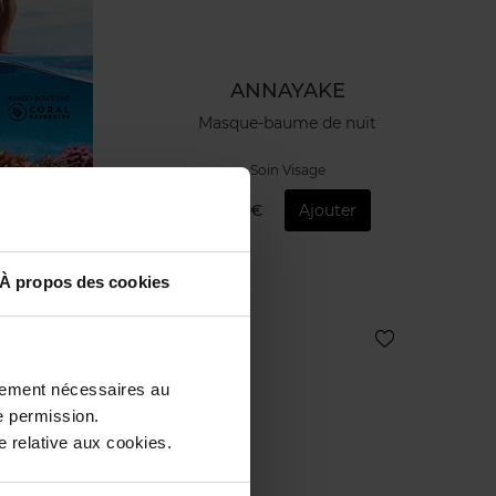
ANNAYAKE
Masque-baume de nuit
Soin Visage
78,50 €
Ajouter
À propos des cookies
ctement nécessaires au
e permission.
 relative aux cookies.