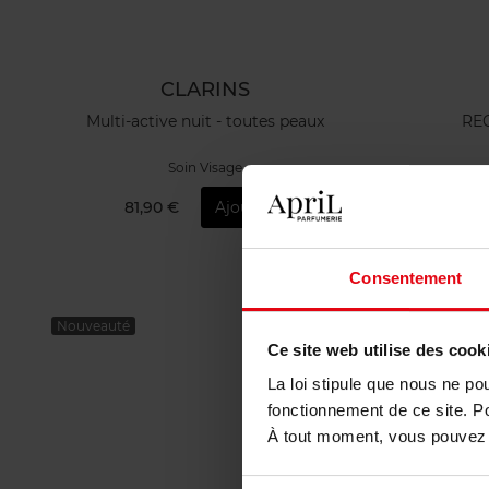
CLARINS
Multi-active nuit - toutes peaux
RE
Soin Visage
81,90 €
Ajouter
1
Consentement
Nouveauté
Ce site web utilise des cook
La loi stipule que nous ne po
fonctionnement de ce site. P
À tout moment, vous pouvez m