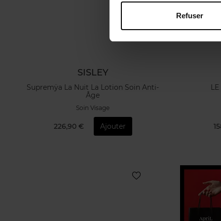
Refuser
SISLEY
Supremÿa La Nuit La Lotion Soin Anti-
LE
Âge
Soin Visage
226,90 €
Ajouter
15