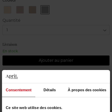
Couleur
01
03
04
05
Or
Taupe
Brun
Erika
Inoubliable
Quartz
Captivant
F
Quantité
1
Livraison
En stock
Ajouter au panier
Livraison gratuite à partir de 55€
Retour gratuit dans votre magasin
Consentement
Détails
À propos des cookies
Emballage cadeau offert
Ce site web utilise des cookies.