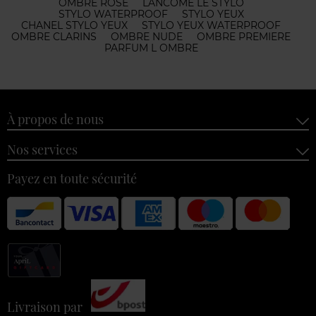
OMBRE ROSE
LANCOME LE STYLO
STYLO WATERPROOF
STYLO YEUX
CHANEL STYLO YEUX
STYLO YEUX WATERPROOF
OMBRE CLARINS
OMBRE NUDE
OMBRE PREMIERE
PARFUM L OMBRE
À propos de nous
Nos services
Payez en toute sécurité
Livraison par