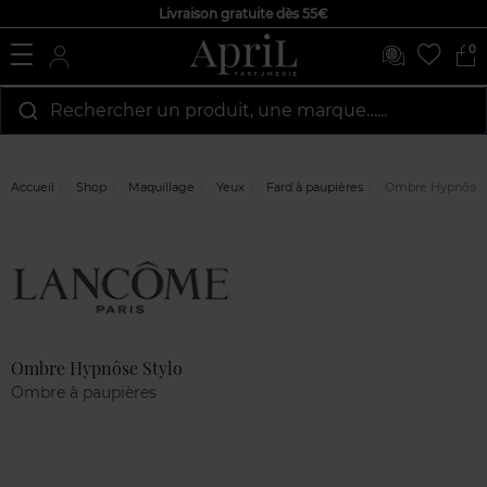
Livraison gratuite dès 55€
0
Rechercher un produit, une marque…...
Accueil
Shop
Maquillage
Yeux
Fard à paupières
Ombre Hypnôse 
Marque
Avis
clients
Ombre Hypnôse Stylo
Ombre à paupières