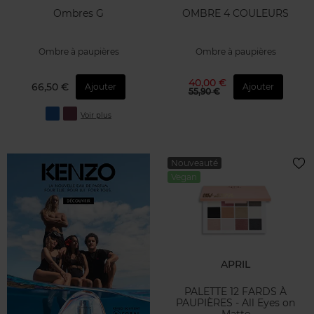
Ombres G
OMBRE 4 COULEURS
Ombre à paupières
Ombre à paupières
40,00 €
66,50 €
Ajouter
Ajouter
55,90 €
Voir plus
Nouveauté
Vegan
APRIL
PALETTE 12 FARDS À
PAUPIÈRES - All Eyes on
Matte