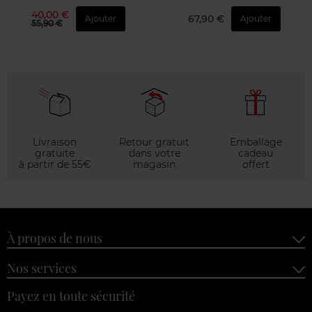
40,00 €
67,90 €
Ajouter
Ajouter
55,90 €
Livraison
Retour gratuit
Emballage
gratuite
dans votre
cadeau
à partir de 55€
magasin
offert
À propos de nous
Nos services
Payez en toute sécurité