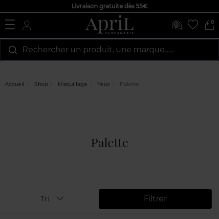
Livraison gratuite dès 55€
0
Rechercher un produit, une marque…...
Accueil
Shop
Maquillage
Yeux
Palette
Palette
Filtrer
Tri