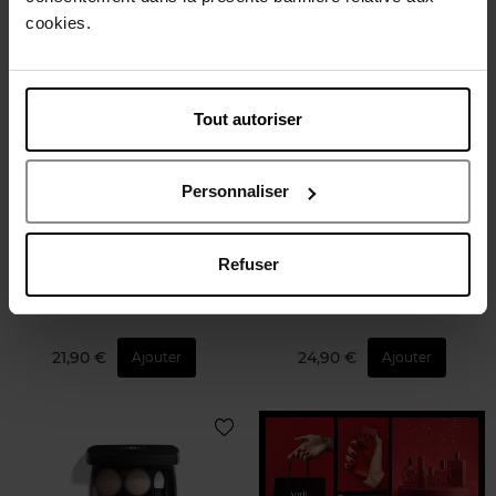
cookies.
Nouveauté
Nouveauté
Vegan
Tout autoriser
Personnaliser
APRIL
BLACK UP
PALETTE 12 FARDS À
Duo Lèvres Ombrées
PAUPIÈRES - All Eyes on
Contouring n°01
Refuser
Smoky
Ombre à paupières
Crayon à lèvres
21,90 €
24,90 €
Ajouter
Ajouter