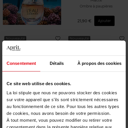
Ombre à paupières
21,90 €
Ajouter
Nouveauté
Nouveauté
Vegan
Vegan
Consentement
Détails
À propos des cookies
APRIL
APRIL
Ce site web utilise des cookies.
PALETTE 12 FARDS À
PALETTE 12 FARDS À
La loi stipule que nous ne pouvons stocker des cookies
PAUPIÈRES - All Eyes on
PAUPIÈRES - All Eyes on
sur votre appareil que s’ils sont strictement nécessaires
Metal
Nude
Ombre à paupières
Ombre à paupières
au fonctionnement de ce site. Pour tous les autres types
de cookies, nous avons besoin de votre permission.
À tout moment, vous pouvez modifier ou retirer votre
21,90 €
21,90 €
Ajouter
Ajouter
consentement dans la présente bannière relative aux