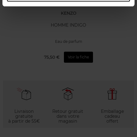
KENZO
HOMME INDIGO
Eau de parfum
75,50 €
Voir la fiche
Livraison
Retour gratuit
Emballage
gratuite
dans votre
cadeau
à partir de 55€
magasin
offert