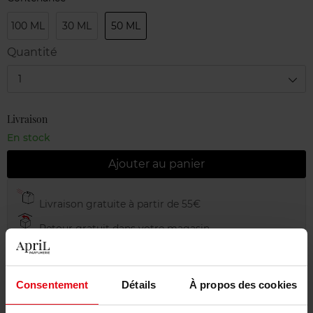
100 ML
30 ML
50 ML
Quantité
1
Livraison
En stock
Ajouter au panier
Livraison gratuite à partir de 55€
Retour gratuit dans votre magasin
Emballage cadeau offert
Consentement
Détails
À propos des cookies