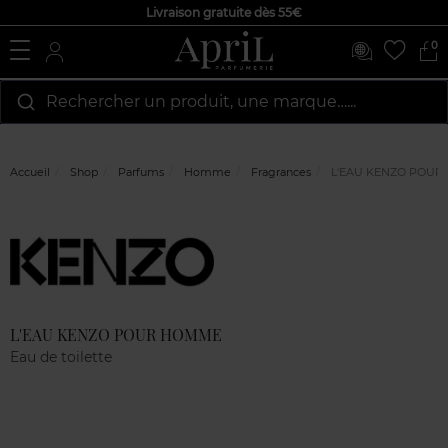
Livraison gratuite dès 55€
0
Rechercher un produit, une marque…...
Accueil
Shop
Parfums
Homme
Fragrances
L'EAU KENZO POUR
Marque
Avis
clients
L'EAU KENZO POUR HOMME
Eau de toilette