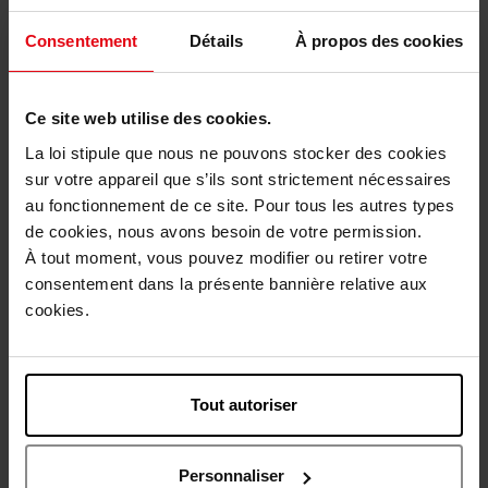
Eau de parfum
Eau de parfum
Consentement
Détails
À propos des cookies
151,50 €
151,50 €
Ajouter
Ajouter
Ce site web utilise des cookies.
La loi stipule que nous ne pouvons stocker des cookies
sur votre appareil que s’ils sont strictement nécessaires
au fonctionnement de ce site. Pour tous les autres types
de cookies, nous avons besoin de votre permission.
À tout moment, vous pouvez modifier ou retirer votre
consentement dans la présente bannière relative aux
cookies.
KENZO
TED LAPIDUS
L'EAU AMBREE EAU DE
La Femme
PARFUM
Tout autoriser
Eau de parfum
Eau de parfum
47,90 €
89,90 €
Personnaliser
Ajouter
Ajouter