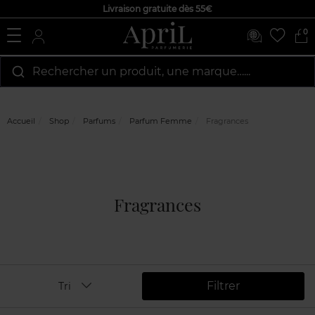
Livraison gratuite dès 55€
0
Rechercher un produit, une marque…...
Accueil
Shop
Parfums
Parfum Femme
Fragrances
Fragrances
Filtrer
Tri