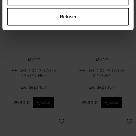
Refuser
DKNY
DKNY
BE DELICIOUS LATTE
BE DELICIOUS LATTE
PISTACHIO
MATCHA
Eau de parfum
Eau de parfum
29,90 €
29,90 €
Ajouter
Ajouter