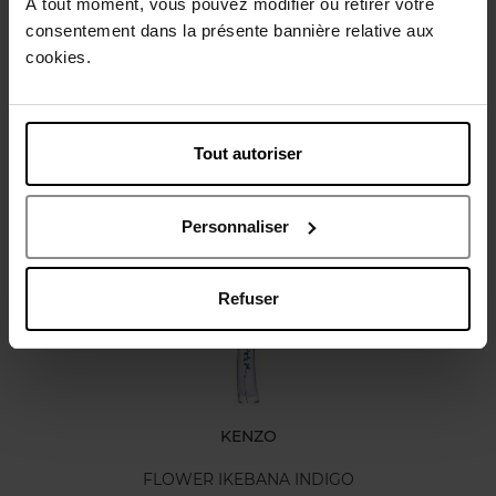
Conseil d'utilisation
À tout moment, vous pouvez modifier ou retirer votre
consentement dans la présente bannière relative aux
cookies.
Caractéristiques
Avis client
Tout autoriser
Vous aimerez peut-être
Personnaliser
Refuser
KENZO
FLOWER IKEBANA INDIGO