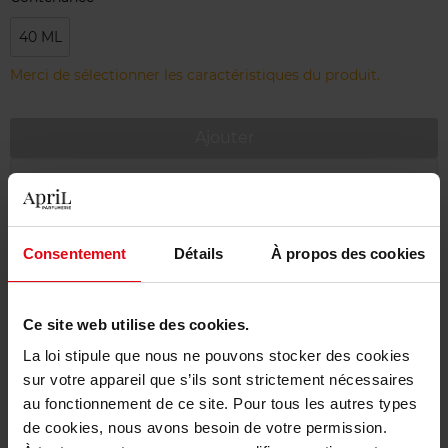
40 ML
Merci de sélectionner les caractéristiques du produit.
Ajouter
Livraison gratuite à partir de 55€
Retour gratuit dans votre magasin
Consentement
Détails
À propos des cookies
Emballage cadeau offert
Ce site web utilise des cookies.
La loi stipule que nous ne pouvons stocker des cookies
Description
sur votre appareil que s’ils sont strictement nécessaires
au fonctionnement de ce site. Pour tous les autres types
de cookies, nous avons besoin de votre permission.