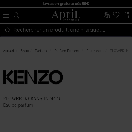
Livraison gratuite dès 55€
0
Rechercher un produit, une marque…...
Accueil
Shop
Parfums
Parfum Femme
Fragrances
FLOWER IKE
Marque
Avis
clients
FLOWER IKEBANA INDIGO
Eau de parfum