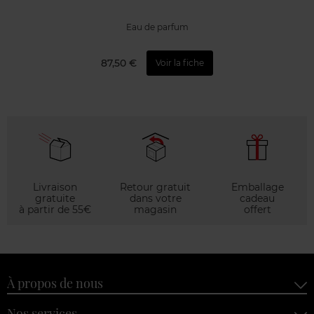
Eau de parfum
87,50 €
Voir la fiche
Livraison
Retour gratuit
Emballage
gratuite
dans votre
cadeau
à partir de 55€
magasin
offert
À propos de nous
Nos services