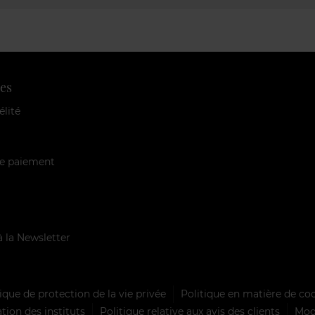
es
élité
e paiement
à la Newsletter
ique de protection de la vie privée
Politique en matière de co
tion des instituts
Politique relative aux avis des clients
Mode