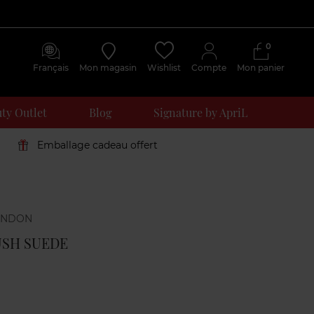
0
Français
Mon magasin
Wishlist
Compte
Mon panier
ty Outlet
Blog
Signature by ApriL
Emballage cadeau offert
Avis
clients
USH SUEDE