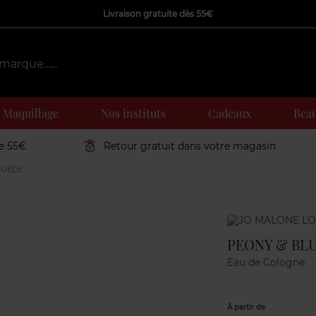
Livraison gratuite dès 55€
Maquillage
Nos instituts
Cadeaux
Beau
de 55€
Retour gratuit dans votre magasin
SUEDE
Marque
PEONY & BL
Eau de Cologne
À partir de