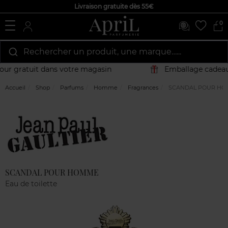
Livraison gratuite dès 55€
0
Rechercher un produit, une marque…...
r gratuit dans votre magasin
Emballage cadeau o
Accueil
Shop
Parfums
Homme
Fragrances
SCANDAL POUR H
Marque
Avis
clients
SCANDAL POUR HOMME
Eau de toilette