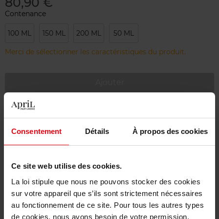
80,90 €
Contenance
100 ML
150 ML
200 ML
50 ML
Merci de sélectionner les caractéristiques du produit.
Ajouter
Livraison gratuite à partir de 55€
Retour gratuit dans votre magasin
Consentement
Détails
À propos des cookies
Emballage cadeau offert
Ce site web utilise des cookies.
La loi stipule que nous ne pouvons stocker des cookies
sur votre appareil que s’ils sont strictement nécessaires
Description
au fonctionnement de ce site. Pour tous les autres types
de cookies, nous avons besoin de votre permission.