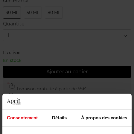
Contenance
30 ML
50 ML
80 ML
Quantité
1
Livraison
En stock
Ajouter au panier
Livraison gratuite à partir de 55€
Retour gratuit dans votre magasin
Emballage cadeau offert
Consentement
Détails
À propos des cookies