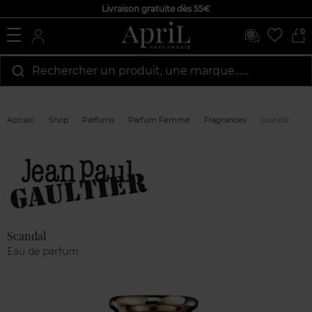
Livraison gratuite dès 55€
0
Rechercher un produit, une marque…...
Accueil
Shop
Parfums
Parfum Femme
Fragrances
Scandal
Marque
Avis
clients
Scandal
Eau de parfum