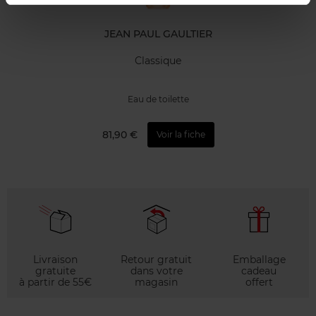
JEAN PAUL GAULTIER
Classique
Eau de toilette
81,90 €
Voir la fiche
Livraison
Retour gratuit
Emballage
gratuite
dans votre
cadeau
à partir de 55€
magasin
offert