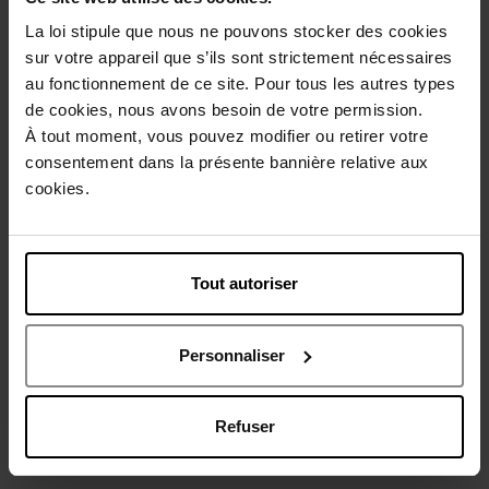
La loi stipule que nous ne pouvons stocker des cookies
Description
sur votre appareil que s’ils sont strictement nécessaires
au fonctionnement de ce site. Pour tous les autres types
de cookies, nous avons besoin de votre permission.
Caractéristiques
À tout moment, vous pouvez modifier ou retirer votre
consentement dans la présente bannière relative aux
Avis client
Politique relative aux avis des clients
cookies.
Vous aimerez peut-être
Tout autoriser
Personnaliser
Refuser
ISSEY MIYAKE