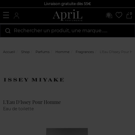
Livraison gratuite dès 55€
0
Rechercher un produit, une marque…...
Accueil
Shop
Parfums
Homme
Fragrances
L'Eau D'Issey Pour 
Marque
Avis
clients
L'Eau D'Issey Pour Homme
Eau de toilette