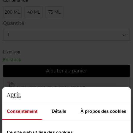
Contenance
200 ML
40 ML
75 ML
Quantité
1
Livraison
En stock
Ajouter au panier
Livraison gratuite à partir de 55€
Retour gratuit dans votre magasin
Emballage cadeau offert
Consentement
Détails
À propos des cookies
Ce site web utilise des cookies.