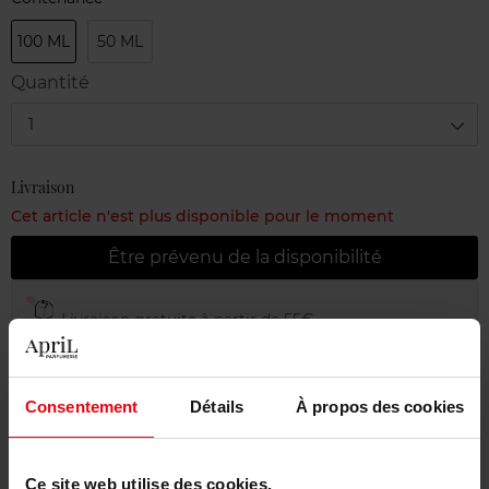
100 ML
50 ML
Quantité
1
Livraison
Cet article n'est plus disponible pour le moment
Être prévenu de la disponibilité
Livraison gratuite à partir de 55€
Retour gratuit dans votre magasin
Emballage cadeau offert
Consentement
Détails
À propos des cookies
Ce site web utilise des cookies.