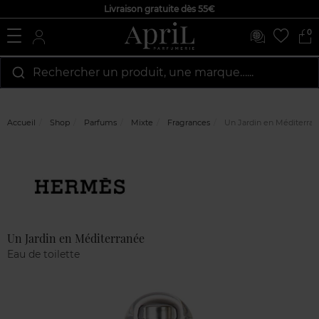
Livraison gratuite dès 55€
0
Rechercher un produit, une marque…...
Accueil
Shop
Parfums
Mixte
Fragrances
Un Jardin en Méditerra
Marque
Avis
clients
Un Jardin en Méditerranée
Eau de toilette