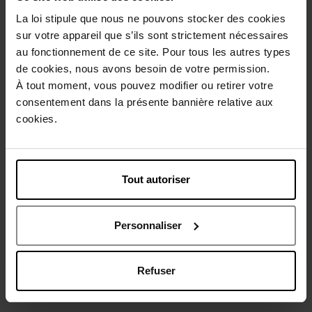
La loi stipule que nous ne pouvons stocker des cookies
Description
sur votre appareil que s’ils sont strictement nécessaires
au fonctionnement de ce site. Pour tous les autres types
Caractéristiques
de cookies, nous avons besoin de votre permission.
À tout moment, vous pouvez modifier ou retirer votre
consentement dans la présente bannière relative aux
Avis client
Politique relative aux avis des clients
cookies.
Vous aimerez peut-être
Tout autoriser
Personnaliser
Refuser
HERMES