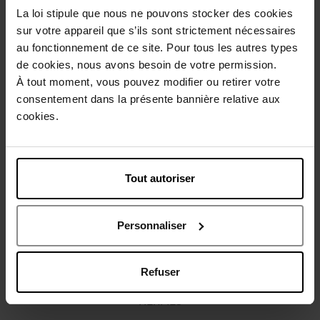
La loi stipule que nous ne pouvons stocker des cookies
Description
sur votre appareil que s’ils sont strictement nécessaires
au fonctionnement de ce site. Pour tous les autres types
de cookies, nous avons besoin de votre permission.
Caractéristiques
À tout moment, vous pouvez modifier ou retirer votre
consentement dans la présente bannière relative aux
Avis client
cookies.
Politique relative aux avis des clients
Vous aimerez peut-être
Tout autoriser
Personnaliser
Refuser
HERMES