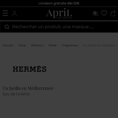
Livraison gratuite dès 55€
0
Rechercher un produit, une marque…...
Accueil
Shop
Parfums
Mixte
Fragrances
Un Jardin en Méditerra
Marque
Avis
clients
Un Jardin en Méditerranée
Eau de toilette