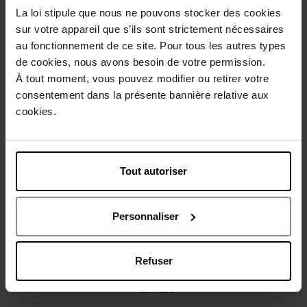
La loi stipule que nous ne pouvons stocker des cookies
Description
sur votre appareil que s’ils sont strictement nécessaires
au fonctionnement de ce site. Pour tous les autres types
de cookies, nous avons besoin de votre permission.
Caractéristiques
À tout moment, vous pouvez modifier ou retirer votre
consentement dans la présente bannière relative aux
Avis client
cookies.
Politique relative aux avis des clients
Vous aimerez peut-être
Tout autoriser
Personnaliser
Refuser
HERMES