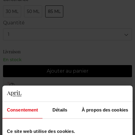
30 ML
50 ML
85 ML
Quantité
1
Livraison
En stock
Ajouter au panier
Livraison gratuite à partir de 55€
Retour gratuit dans votre magasin
Emballage cadeau offert
Consentement
Détails
À propos des cookies
Ce site web utilise des cookies.