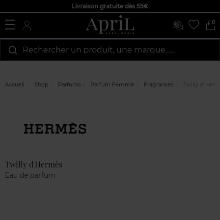
Livraison gratuite dès 55€
0
Rechercher un produit, une marque…...
Accueil
Shop
Parfums
Parfum Femme
Fragrances
Twilly d'Herm
Marque
Avis
clients
Twilly d'Hermès
Eau de parfum