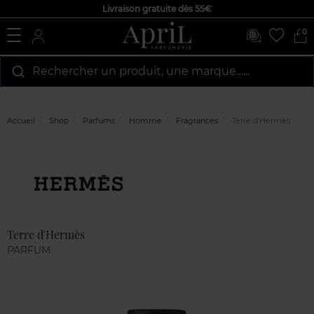
Livraison gratuite dès 55€
0
Rechercher un produit, une marque…...
Accueil
Shop
Parfums
Homme
Fragrances
Terre d'Hermès
Marque
Avis
clients
Terre d'Hermès
PARFUM