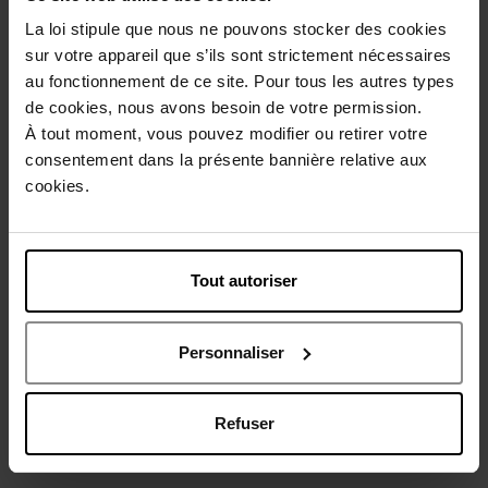
La loi stipule que nous ne pouvons stocker des cookies
Description
sur votre appareil que s’ils sont strictement nécessaires
au fonctionnement de ce site. Pour tous les autres types
Caractéristiques
de cookies, nous avons besoin de votre permission.
À tout moment, vous pouvez modifier ou retirer votre
consentement dans la présente bannière relative aux
Avis client
Politique relative aux avis des clients
cookies.
Vous aimerez peut-être
Tout autoriser
Personnaliser
Refuser
HERMES