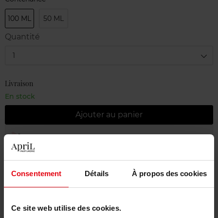
100 ML
50 ML
Quantité
1
Livraison
En stock
Ajouter au panier
Livraison gratuite à partir de 55€
Retour gratuit dans votre magasin
Consentement
Détails
À propos des cookies
Emballage cadeau offert
Ce site web utilise des cookies.