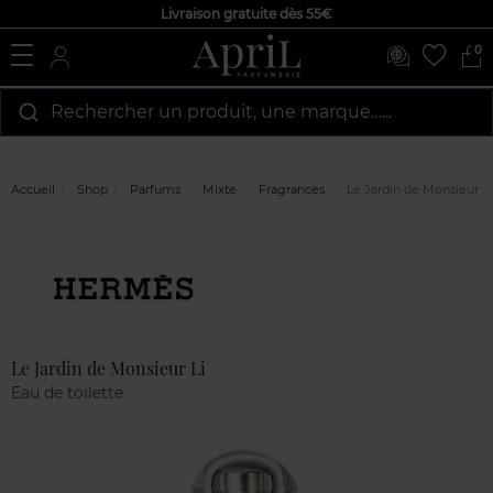
Livraison gratuite dès 55€
0
Rechercher un produit, une marque…...
Accueil
Shop
Parfums
Mixte
Fragrances
Le Jardin de Monsieur Li
Marque
Avis
clients
Le Jardin de Monsieur Li
Eau de toilette