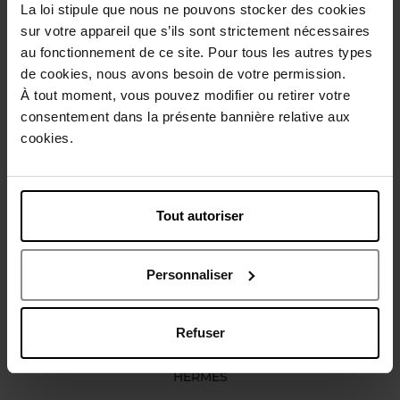
La loi stipule que nous ne pouvons stocker des cookies
Description
sur votre appareil que s’ils sont strictement nécessaires
au fonctionnement de ce site. Pour tous les autres types
de cookies, nous avons besoin de votre permission.
Caractéristiques
À tout moment, vous pouvez modifier ou retirer votre
consentement dans la présente bannière relative aux
cookies.
Avis client
Politique relative aux avis des clients
Vous aimerez peut-être
Tout autoriser
Personnaliser
Refuser
HERMES