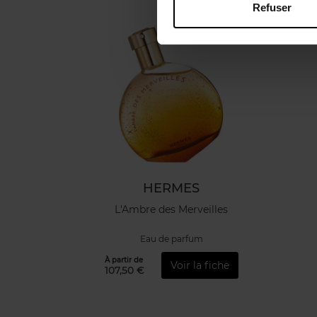
Refuser
HERMES
L'Ambre des Merveilles
Eau de parfum
À partir de
Voir la fiche
107,50 €