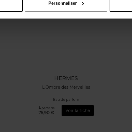
Personnaliser
HERMES
L'Ombre des Merveilles
Eau de parfum
À partir de
Voir la fiche
75,90 €