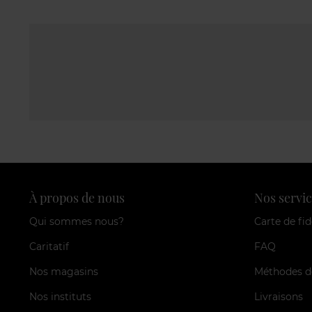
À propos de nous
Nos servic
Qui sommes nous?
Carte de fid
Caritatif
FAQ
Nos magasins
Méthodes d
Nos instituts
Livraisons