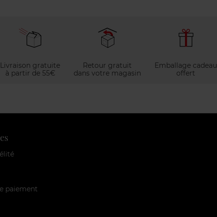
Livraison gratuite
Retour gratuit
Emballage cadeau
à partir de 55€
dans votre magasin
offert
es
élité
e paiement