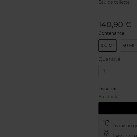
Eau de toilette
140,90 €
Contenance
100 ML
50 ML
Quantité
1
Livraison
En stock
Livraison gr
Retour grat