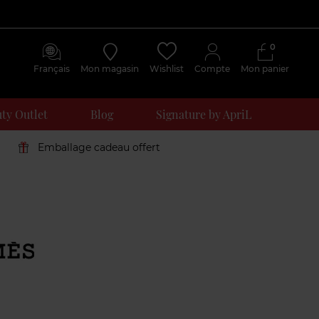
0
Français
Mon magasin
Wishlist
Compte
Mon panier
ty Outlet
Blog
Signature by ApriL
Emballage cadeau offert
Avis
clients