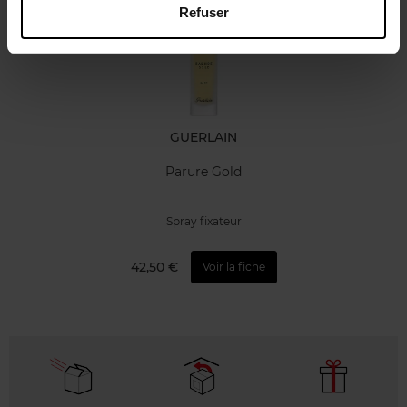
Refuser
GUERLAIN
Parure Gold
Spray fixateur
42,50 €
Voir la fiche