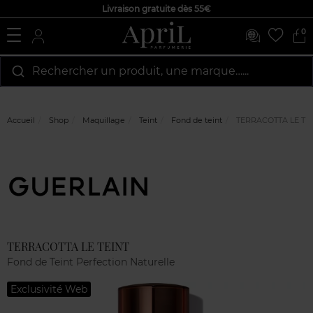
Livraison gratuite dès 55€
0
Rechercher un produit, une marque…...
Accueil
Shop
Maquillage
Teint
Fond de teint
TERRACOTTA LE TE
Marque
Avis
clients
TERRACOTTA LE TEINT
Fond de Teint Perfection Naturelle
Exclusivité Web