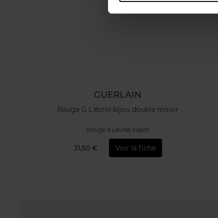
GUERLAIN
Rouge G L'écrin bijou double miroir
Rouge à Lèvres capot
31,50 €
Voir la fiche