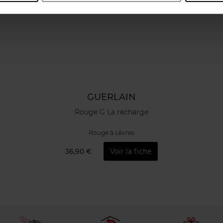
GUERLAIN
Rouge G La recharge
Rouge à Lèvres
36,90 €
Voir la fiche