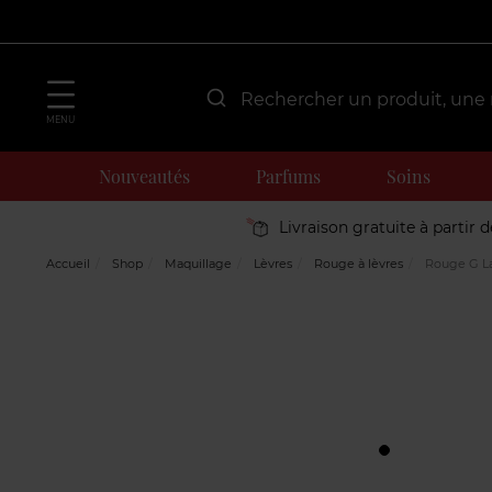
MENU
Nouveautés
Parfums
Soins
Livraison gratuite à partir 
Accueil
Shop
Maquillage
Lèvres
Rouge à lèvres
Rouge G La