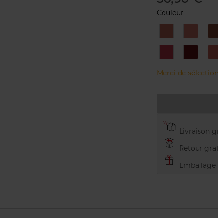
Couleur
11
131
1
519
6
Merci de sélection
Livraison gr
Retour grat
Emballage c