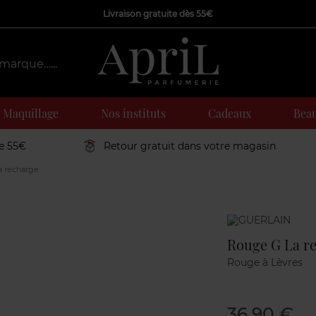
Livraison gratuite dès 55€
Maquillage
Nos instituts
Cadeaux
Beau
de 55€
Retour gratuit dans votre magasin
 recharge
Marque
Rouge G La r
Rouge à Lèvres
36,90 €