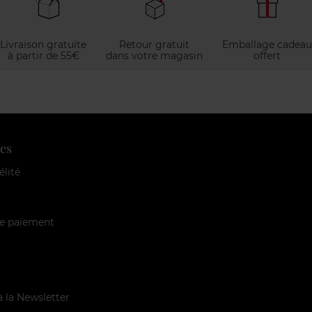
Livraison gratuite
Retour gratuit
Emballage cadeau
à partir de 55€
dans votre magasin
offert
es
élité
e paiement
à la Newsletter