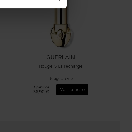
GUERLAIN
Rouge G La recharge
Rouge à lèvre
À partir de
Voir la fiche
36,90 €