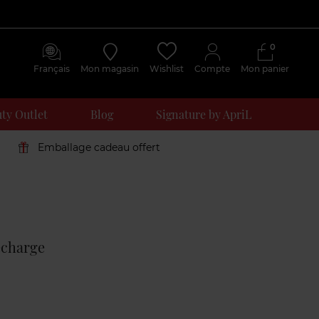
0
Français
Mon magasin
Wishlist
Compte
Mon panier
ty Outlet
Blog
Signature by ApriL
Emballage cadeau offert
Avis
clients
echarge