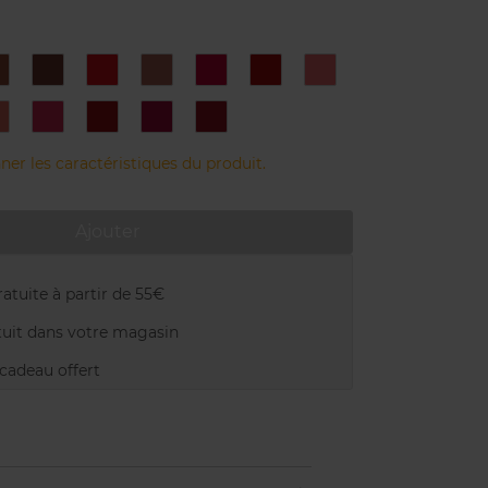
5
19
214
3
333
510
518
8
829
880
919
968
ner les caractéristiques du produit.
Ajouter
atuite à partir de 55€
uit dans votre magasin
adeau offert