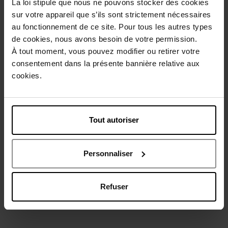
La loi stipule que nous ne pouvons stocker des cookies
sur votre appareil que s’ils sont strictement nécessaires
Caractéristiques
au fonctionnement de ce site. Pour tous les autres types
de cookies, nous avons besoin de votre permission.
À tout moment, vous pouvez modifier ou retirer votre
Avis client
Politique relative aux avis des clients
consentement dans la présente bannière relative aux
cookies.
Vous aimerez peut-être
Tout autoriser
Personnaliser
GUERLAIN
Refuser
INSOLENCE