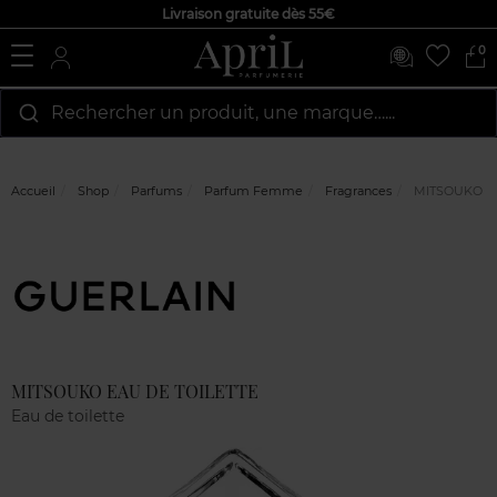
Livraison gratuite dès 55€
0
Rechercher un produit, une marque…...
Accueil
Shop
Parfums
Parfum Femme
Fragrances
MITSOUKO EA
Marque
Avis
clients
MITSOUKO EAU DE TOILETTE
Eau de toilette