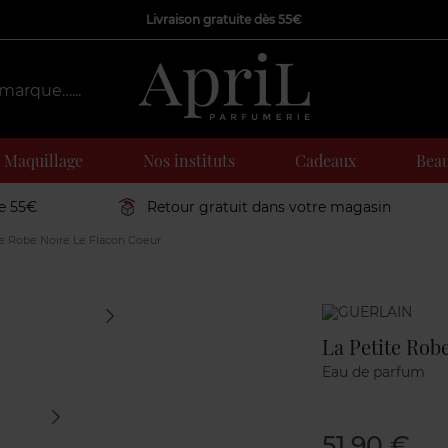
Livraison gratuite dès 55€
Maquillage
Nos instituts
Cadeaux
Beau
de 55€
Retour gratuit dans votre magasin
e Robe Noire Le Flacon Coeur
Marque
La Petite Rob
Eau de parfum
51,90 €