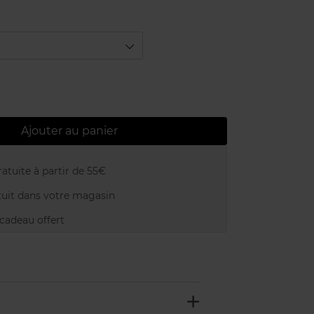
Ajouter au panier
atuite à partir de 55€
uit dans votre magasin
adeau offert