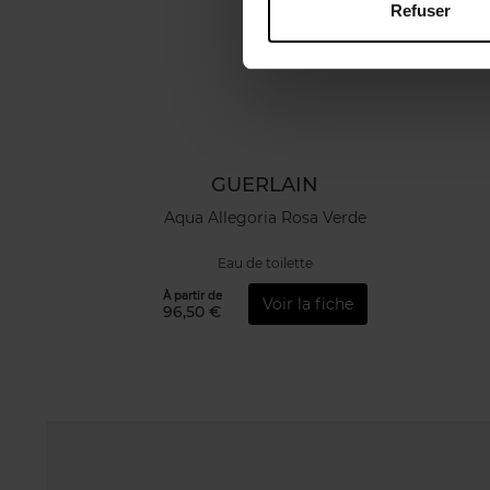
Refuser
GUERLAIN
Aqua Allegoria Rosa Verde
Eau de toilette
À partir de
Voir la fiche
96,50 €