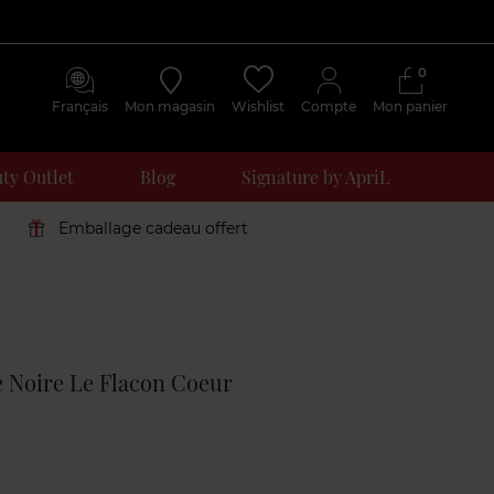
0
Français
Mon magasin
Wishlist
Compte
Mon panier
ty Outlet
Blog
Signature by ApriL
Emballage cadeau offert
Avis
clients
e Noire Le Flacon Coeur