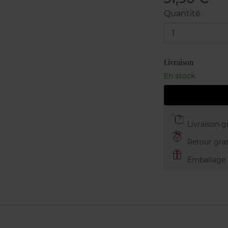
Quantité
1
Livraison
En stock
Livraison gr
Retour grat
Emballage c