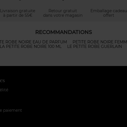
Livraison gratuite
Retour gratuit
Emballage cadeau
à partir de 55€
dans votre magasin
offert
RECOMMANDATIONS
ITE ROBE NOIRE EAU DE PARFUM
PETITE ROBE NOIRE FEM
LA PETITE ROBE NOIRE 100 ML
LE PETITE ROBE GUERLAIN
es
élité
e paiement