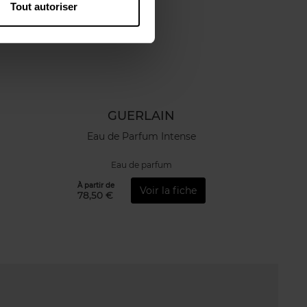
Tout autoriser
GUERLAIN
Eau de Parfum Intense
Eau de parfum
À partir de
Voir la fiche
78,50 €