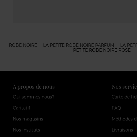
ROBE NOIRE
LA PETITE ROBE NOIRE PARFUM
LA PET
PETITE ROBE NOIRE ROSE
À propos de nous
Nos servic
Qui sommes nous?
Carte de fid
Caritatif
FAQ
Nos magasins
Méthodes d
Nos instituts
Livraisons