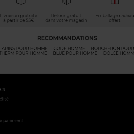
Livraison gratuite
Retour gratuit
Emballage cadeau
à partir de 55€
dans votre magasin
offert
RECOMMANDATIONS
LARINS POUR HOMME
CODE HOMME
BOUCHERON POU
THERM POUR HOMME
BLUE POUR HOMME
DOLCE HOMM
es
élité
e paiement