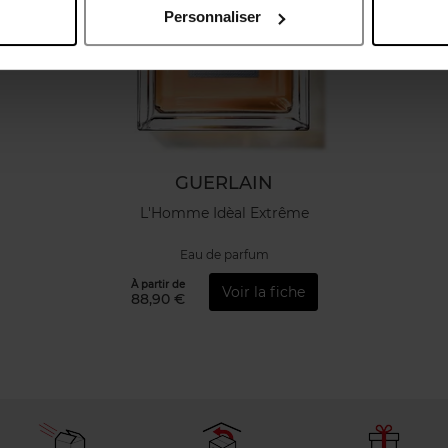
Personnaliser
GUERLAIN
L'Homme Idèal Extrême
Eau de parfum
À partir de
Voir la fiche
88,90 €