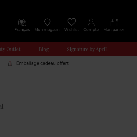
0
Français
Mon magasin
Wishlist
Compte
Mon panier
ty Outlet
Blog
Signature by ApriL
Emballage cadeau offert
Avis
clients
al