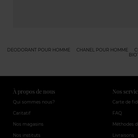
DEODORANT POUR HOMME
CHANEL POUR HOMME
C
BIO
À propos de nous
Nos servic
Qui sommes nous?
Carte de fid
Caritatif
FAQ
Nos magasins
Méthodes d
Nos instituts
Livraisons