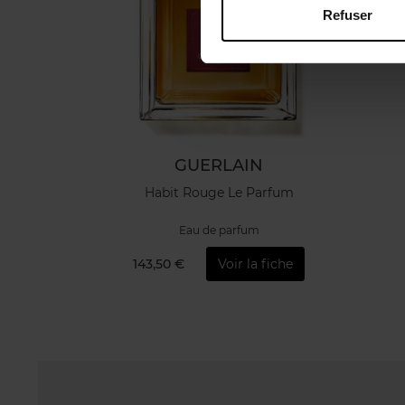
Refuser
GUERLAIN
Habit Rouge Le Parfum
Eau de parfum
143,50 €
Voir la fiche