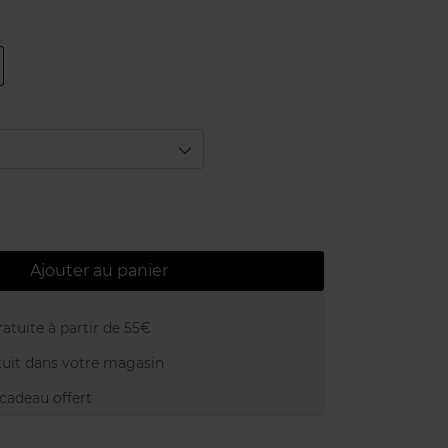
Ajouter au panier
atuite à partir de 55€
uit dans votre magasin
adeau offert