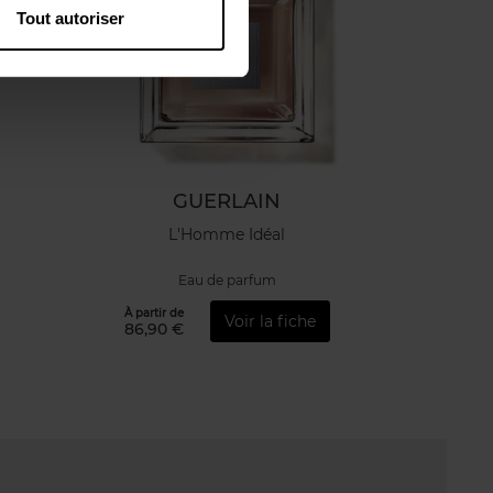
Tout autoriser
GUERLAIN
L'Homme Idéal
Eau de parfum
À partir de
Voir la fiche
86,90 €