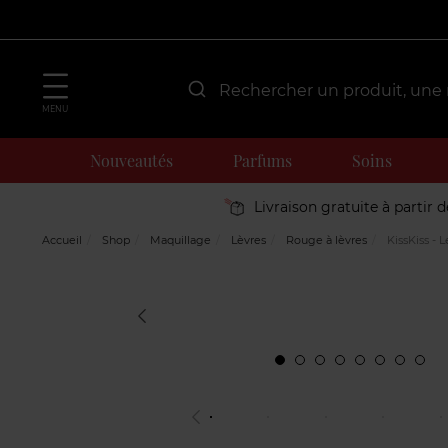
MENU
Nouveautés
Parfums
Soins
Livraison gratuite à partir 
Accueil
Shop
Maquillage
Lèvres
Rouge à lèvres
KissKiss - 