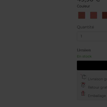
Couleur
168
196
BLOOMING
DAISY
LILY
ROSE
Quantité
1
Livraison
En stock
Livraison gr
Retour grat
Emballage c