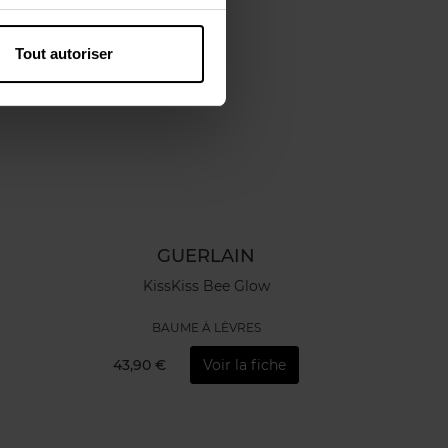
Tout autoriser
GUERLAIN
KissKiss Bee Glow
BAUME À LÈVRES
43,90 €
Voir la fiche