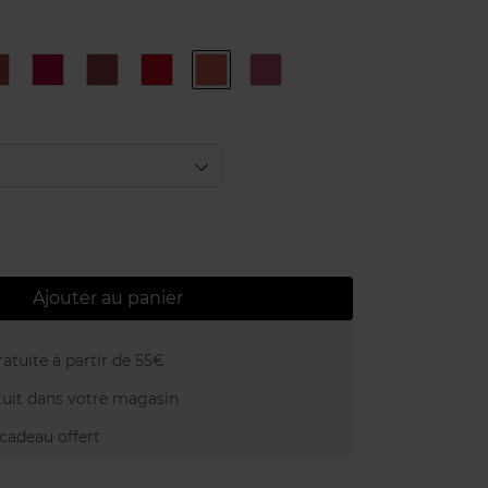
279
391
396
510
615
815
PETAL
VIBRANT
PEONY
PETAL
ORANGE
TENDER
NUDE
ROSE
KISS
RED
BLOSSOM
LILAC
Ajouter au panier
atuite à partir de 55€
uit dans votre magasin
adeau offert