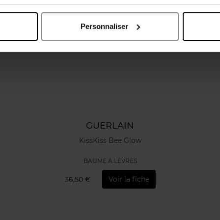
Personnaliser
GUERLAIN
KissKiss Bee Glow
BAUME À LÈVRES
36,50 €
Voir la fiche