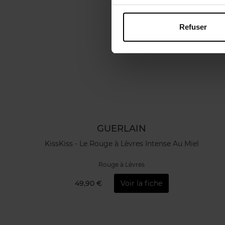
Refuser
GUERLAIN
KissKiss - Le Rouge à Lèvres Intense Au Miel
Rouge à Lèvres
49,90 €
Voir la fiche