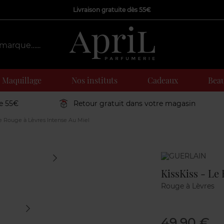
Livraison gratuite dès 55€
Maquillage
Nos instituts
Cadeaux
Beau
de 55€
Retour gratuit dans votre magasin
Le Rouge à Lèvres Intense Au Miel
Marque
KissKiss - Le
Rouge à Lèvres
49,90 €