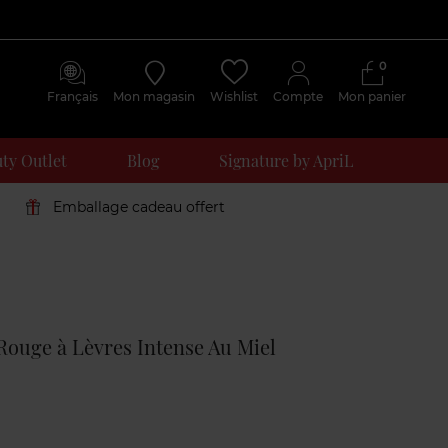
0
Français
Mon magasin
Wishlist
Compte
Mon panier
ty Outlet
Blog
Signature by ApriL
Emballage cadeau offert
Avis
clients
 Rouge à Lèvres Intense Au Miel