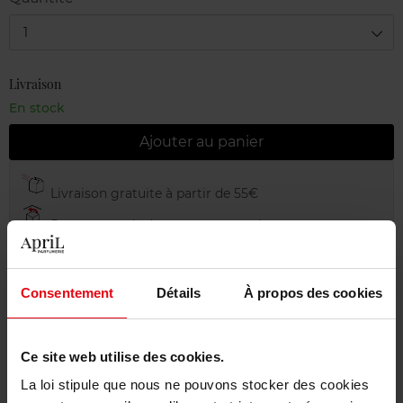
1
Livraison
En stock
Ajouter au panier
Livraison gratuite à partir de 55€
Retour gratuit dans votre magasin
Emballage cadeau offert
Consentement
Détails
À propos des cookies
Ce site web utilise des cookies.
Description
La loi stipule que nous ne pouvons stocker des cookies