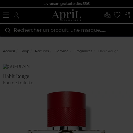
Livraison gratuite dès 55€
0
Rechercher un produit, une marque…...
Accueil
Shop
Parfums
Homme
Fragrances
Habit Rouge
Marque
Avis
clients
Habit Rouge
Eau de toilette