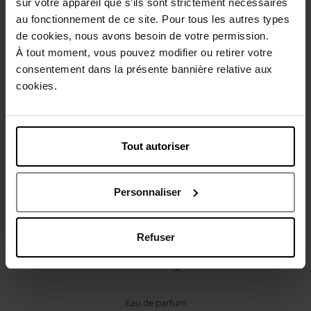
sur votre appareil que s’ils sont strictement nécessaires
Caractéristiques
au fonctionnement de ce site. Pour tous les autres types
de cookies, nous avons besoin de votre permission.
À tout moment, vous pouvez modifier ou retirer votre
Avis client
Politique relative aux avis des clients
consentement dans la présente bannière relative aux
cookies.
Vous aimerez peut-être
Tout autoriser
Personnaliser
Refuser
GUERLAIN
Habit Rouge
Eau de parfum