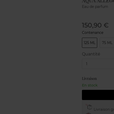
AQUA ALLEGO
Eau de parfum
150,90 €
Contenance
125 ML
75 ML
Quantité
1
Livraison
En stock
Livraison gr