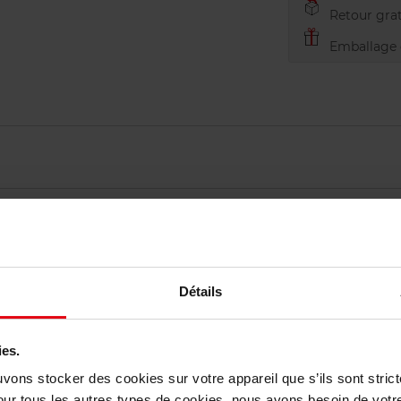
Retour grat
Emballage c
Détails
vis des clients
ies.
uvons stocker des cookies sur votre appareil que s’ils sont stri
Vous aimerez peut-être
our tous les autres types de cookies, nous avons besoin de votr