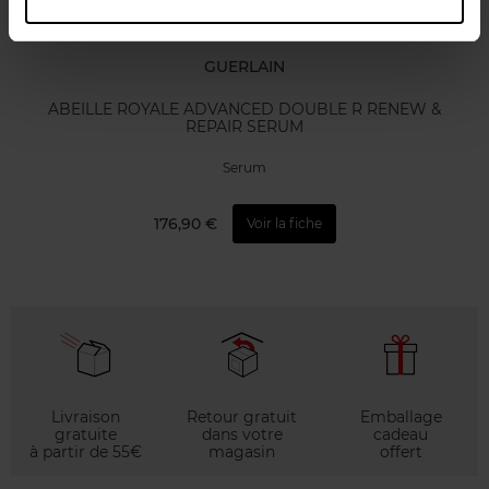
GUERLAIN
ABEILLE ROYALE ADVANCED DOUBLE R RENEW &
REPAIR SERUM
Serum
176,90 €
Voir la fiche
Livraison
Retour gratuit
Emballage
gratuite
dans votre
cadeau
à partir de 55€
magasin
offert