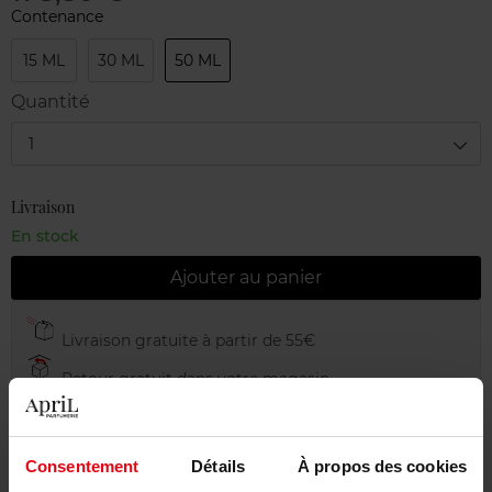
Contenance
15 ML
30 ML
50 ML
Quantité
1
Livraison
En stock
Ajouter au panier
Livraison gratuite à partir de 55€
Retour gratuit dans votre magasin
Emballage cadeau offert
Consentement
Détails
À propos des cookies