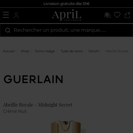
Livraison gratuite dès 55€
0
Rechercher un produit, une marque…...
Accueil
Shop
Soins visage
Type de soins
Serum
Abeille Royale - 
Marque
Avis
clients
Abeille Royale - Midnight Secret
Crème Nuit