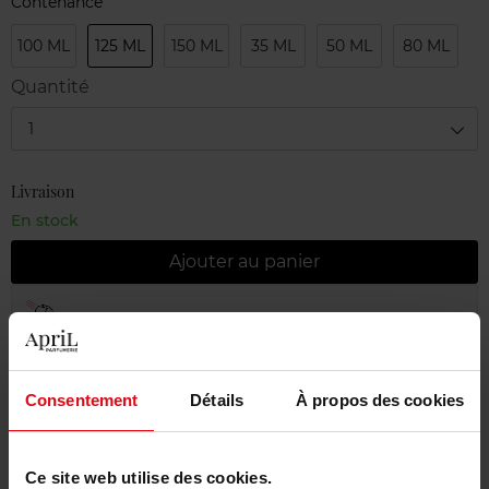
Contenance
100 ML
125 ML
150 ML
35 ML
50 ML
80 ML
Quantité
1
Livraison
En stock
Ajouter au panier
Livraison gratuite à partir de 55€
Retour gratuit dans votre magasin
Consentement
Détails
À propos des cookies
Emballage cadeau offert
Ce site web utilise des cookies.