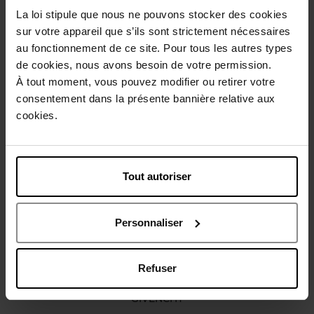
La loi stipule que nous ne pouvons stocker des cookies
Description
sur votre appareil que s’ils sont strictement nécessaires
au fonctionnement de ce site. Pour tous les autres types
de cookies, nous avons besoin de votre permission.
Caractéristiques
À tout moment, vous pouvez modifier ou retirer votre
consentement dans la présente bannière relative aux
cookies.
Avis client
Politique relative aux avis des clients
Vous aimerez peut-être
Tout autoriser
Personnaliser
Refuser
GIVENCHY