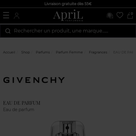
Livraison gratuite dès 55€
0
Rechercher un produit, une marque…...
Accueil
Shop
Parfums
Parfum Femme
Fragrances
EAU DE PAR
Marque
Avis
clients
EAU DE PARFUM
Eau de parfum