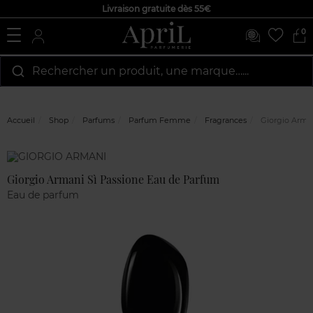
Livraison gratuite dès 55€
0
Rechercher un produit, une marque…...
Accueil
Shop
Parfums
Parfum Femme
Fragrances
Giorgio Arman
Marque
Avis
clients
Giorgio Armani Sì Passione Eau de Parfum
Eau de parfum