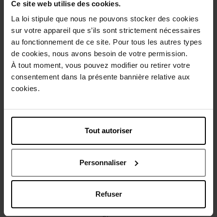
Ce site web utilise des cookies.
Conseil d'utilisation
La loi stipule que nous ne pouvons stocker des cookies
sur votre appareil que s’ils sont strictement nécessaires
au fonctionnement de ce site. Pour tous les autres types
Caractéristiques
de cookies, nous avons besoin de votre permission.
À tout moment, vous pouvez modifier ou retirer votre
Avis client
consentement dans la présente bannière relative aux
Politique relative aux avis des clients
cookies.
Vous aimerez peut-être
Tout autoriser
Personnaliser
Refuser
GIORGIO ARMANI