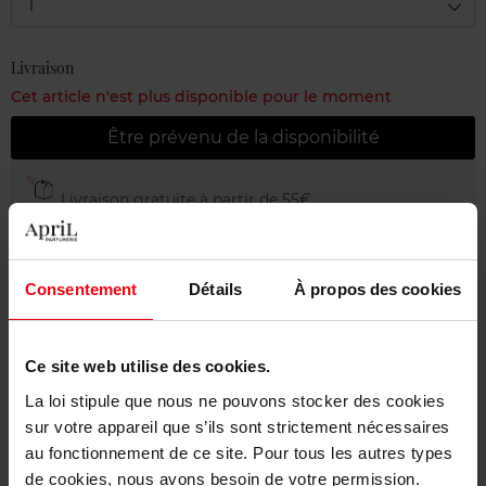
1
Livraison
Cet article n'est plus disponible pour le moment
Être prévenu de la disponibilité
Livraison gratuite à partir de 55€
Retour gratuit dans votre magasin
Emballage cadeau offert
Consentement
Détails
À propos des cookies
Ce site web utilise des cookies.
Caractéristiques
La loi stipule que nous ne pouvons stocker des cookies
sur votre appareil que s’ils sont strictement nécessaires
au fonctionnement de ce site. Pour tous les autres types
Avis client
Politique relative aux avis des clients
de cookies, nous avons besoin de votre permission.