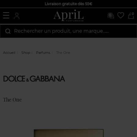
Livraison gratuite dès 55€
0
Rechercher un produit, une marque…...
Accueil
Shop
Parfums
The One
Marque
Avis
clients
The One