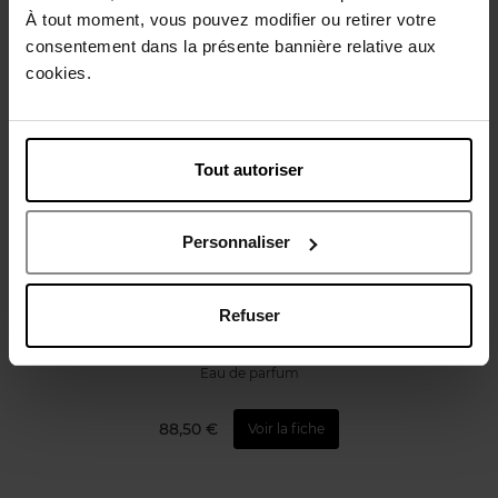
À tout moment, vous pouvez modifier ou retirer votre
consentement dans la présente bannière relative aux
Vous aimerez peut-être
cookies.
Tout autoriser
Personnaliser
DOLCE&GABBANA
The One Eau de Parfum Intense
Refuser
Eau de parfum
88,50 €
Voir la fiche