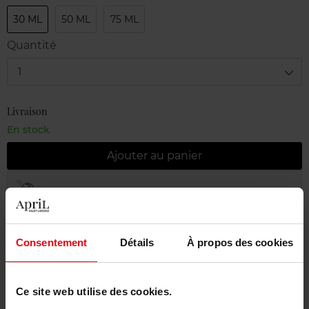
30 ML
50 ML
75 ML
Quantité
1
Livraison
En stock
Ajouter au panier
Livraison gratuite à partir de 55€
Retour gratuit dans votre magasin
Consentement
Détails
À propos des cookies
Emballage cadeau offert
Ce site web utilise des cookies.