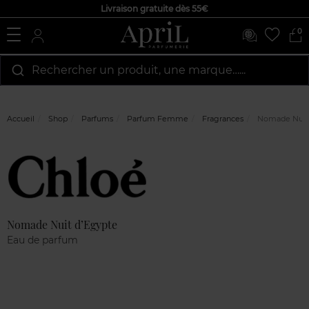
Livraison gratuite dès 55€
0
Rechercher un produit, une marque…...
Accueil
Shop
Parfums
Parfum Femme
Fragrances
Nomade Nuit 
Marque
Avis
clients
Nomade Nuit d’Egypte
Eau de parfum