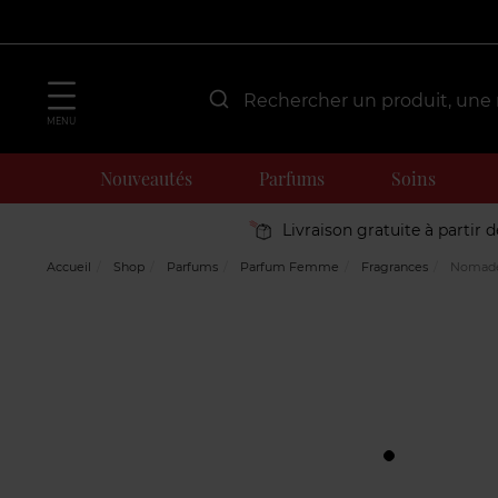
MENU
Nouveautés
Parfums
Soins
Livraison gratuite à partir 
Accueil
Shop
Parfums
Parfum Femme
Fragrances
Nomad