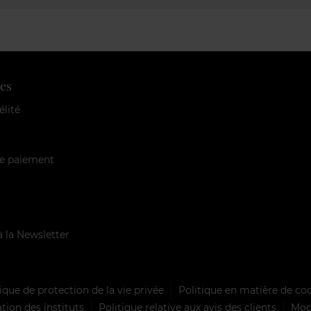
es
élité
e paiement
à la Newsletter
ique de protection de la vie privée
Politique en matière de co
tion des instituts
Politique relative aux avis des clients
Mode