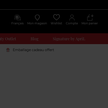
0
Français
Mon magasin
Wishlist
Compte
Mon panier
ty Outlet
Blog
Signature by ApriL
Emballage cadeau offert
Avis
clients