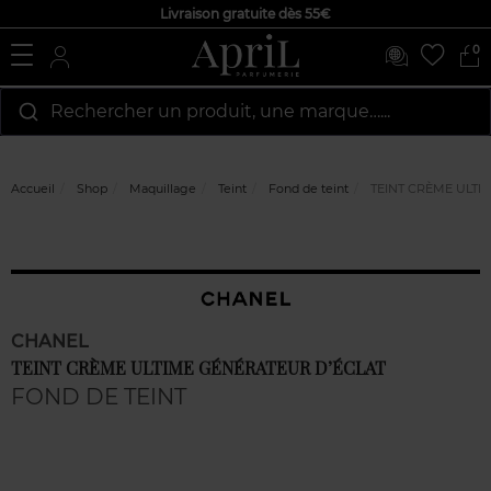
Livraison gratuite dès 55€
0
Rechercher un produit, une marque…...
Accueil
Shop
Maquillage
Teint
Fond de teint
TEINT CRÈME ULTI
CHANEL
TEINT CRÈME ULTIME GÉNÉRATEUR D’ÉCLAT
FOND DE TEINT