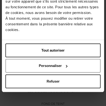
sur votre appareil que s’ils sont strictement nécessaires
Conseil d'utilisation
au fonctionnement de ce site. Pour tous les autres types
de cookies, nous avons besoin de votre permission.
À tout moment, vous pouvez modifier ou retirer votre
Caractéristiques
consentement dans la présente bannière relative aux
cookies.
Vous aimerez peut-être
Tout autoriser
Personnaliser
Refuser
CHANEL
LES BEIGES TOUCHE DE TEINT
FOND DE TEINT