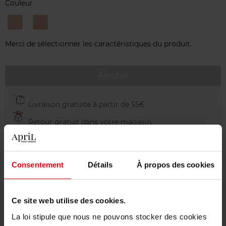
Couleur
22
32
BEIGE
BEIGE
ROSÉ
ROSÉ
Merci de sélectionner les caractéristiques du produit.
Ajouter
Livraison gratuite à partir de 55€
Retour gratuit dans votre magasin
Emballage cadeau offert
Consentement
Détails
À propos des cookies
Description
Ce site web utilise des cookies.
La loi stipule que nous ne pouvons stocker des cookies