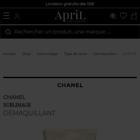
Livraison gratuite dès 55€
0
Rechercher un produit, une marque…...
Accueil
Shop
Soins visage
Type de soins
Démaquillant
SUBLIMA
CHANEL
SUBLIMAGE
DÉMAQUILLANT