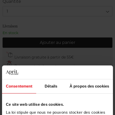
Quantité
1
Livraison
En stock
Ajouter au panier
Livraison gratuite à partir de 55€
Retour gratuit dans votre magasin
Emballage cadeau offert
Consentement
Détails
À propos des cookies
Description
Ce site web utilise des cookies.
La loi stipule que nous ne pouvons stocker des cookies