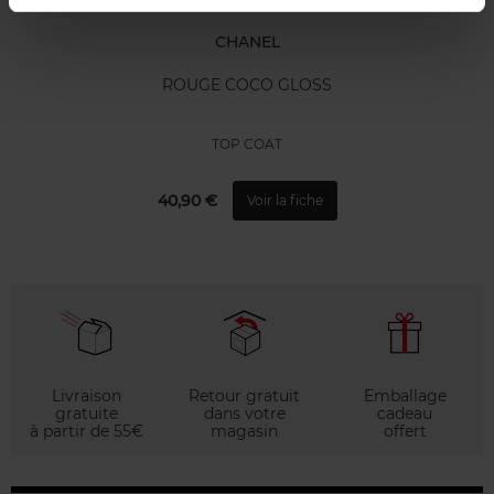
CHANEL
ROUGE COCO GLOSS
TOP COAT
40,90 €
Voir la fiche
Livraison
Retour gratuit
Emballage
gratuite
dans votre
cadeau
à partir de 55€
magasin
offert