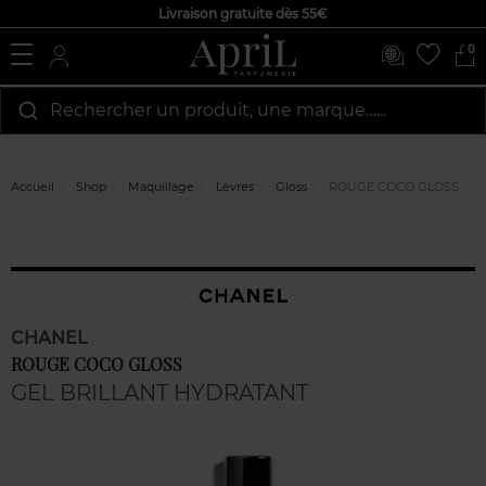
Livraison gratuite dès 55€
0
Rechercher un produit, une marque…...
Accueil
Shop
Maquillage
Lèvres
Gloss
ROUGE COCO GLOSS
CHANEL
ROUGE COCO GLOSS
GEL BRILLANT HYDRATANT