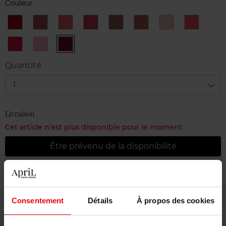
Couleur
106
119
166
172
716
722
726
728
AMARENA
BOURGEOISIE
PHYSICAL
TENDRESSE
CARAMEL
NOCE
ICING
ROSE
MOSCATA
PULPE
738
804
826
AMUSE-
ROSE
ROUGE
BOUCHE
NAÏF
GRENAT
Quantité
1
Livraison
Cet article n'est plus disponible pour le moment
Être prévenu de la disponibilité
Livraison gratuite à partir de 55€
Retour gratuit dans votre magasin
Consentement
Détails
À propos des cookies
Emballage cadeau offert