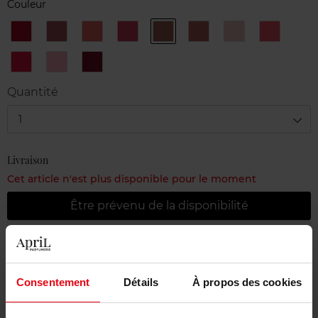
Couleur
106
119
166
172
716
722
726
728
AMARENA
BOURGEOISIE
PHYSICAL
TENDRESSE
CARAMEL
NOCE
ICING
ROSE
MOSCATA
PULPE
738
804
826
AMUSE-
ROSE
ROUGE
BOUCHE
NAÏF
GRENAT
Quantité
1
Livraison
Cet article n'est plus disponible pour le moment
Être prévenu de la disponibilité
Livraison gratuite à partir de 55€
Retour gratuit dans votre magasin
Consentement
Détails
À propos des cookies
Emballage cadeau offert