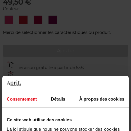
49,50 €
Couleur
808
816
822
826
VIBRANT
FRESH
DEEP
POURPRE
PINK
RED
PINK
Merci de sélectionner les caractéristiques du produit.
Ajouter
Livraison gratuite à partir de 55€
Retour gratuit dans votre magasin
Emballage cadeau offert
Consentement
Détails
À propos des cookies
Ce site web utilise des cookies.
Description
La loi stipule que nous ne pouvons stocker des cookies