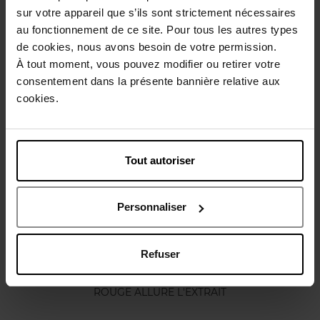
sur votre appareil que s’ils sont strictement nécessaires
Conseil d'utilisation
au fonctionnement de ce site. Pour tous les autres types
de cookies, nous avons besoin de votre permission.
À tout moment, vous pouvez modifier ou retirer votre
Caractéristiques
consentement dans la présente bannière relative aux
cookies.
Vous aimerez peut-être
Tout autoriser
Personnaliser
Refuser
CHANEL
ROUGE ALLURE L'EXTRAIT