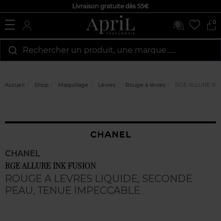
Livraison gratuite dès 55€
0
Rechercher un produit, une marque…...
Accueil
Shop
Maquillage
Lèvres
Rouge à lèvres
RGE ALLURE INK
CHANEL
RGE ALLURE INK FUSION
ROUGE A LEVRES LIQUIDE, SECONDE
PEAU, TENUE IMPECCABLE