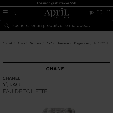
Livraison gratuite dès 55€
0
Rechercher un produit, une marque…...
Accueil
Shop
Parfums
Parfum Femme
Fragrances
N°5 L'EAU
CHANEL
N°5 L'EAU
EAU DE TOILETTE