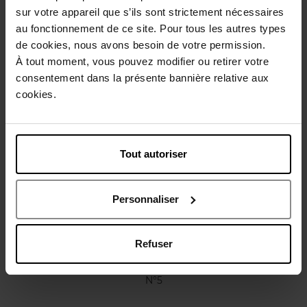
sur votre appareil que s’ils sont strictement nécessaires
Conseil d'utilisation
au fonctionnement de ce site. Pour tous les autres types
de cookies, nous avons besoin de votre permission.
À tout moment, vous pouvez modifier ou retirer votre
Caractéristiques
consentement dans la présente bannière relative aux
cookies.
Vous aimerez peut-être
Tout autoriser
Personnaliser
Refuser
CHANEL
N°5