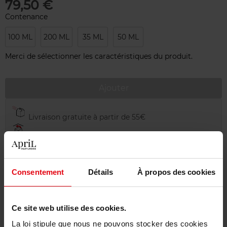
79,50 €
Contenance
100 ML
200 ML
35 ML
50 ML
Merci de sélectionner les caractéristiques du produit.
Ajouter
Livraison gratuite à partir de 55€
Retour gratuit dans votre magasin
Emballage cadeau offert
Consentement
Détails
À propos des cookies
Ce site web utilise des cookies.
Description
La loi stipule que nous ne pouvons stocker des cookies