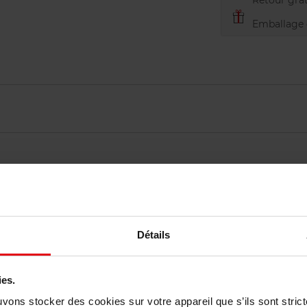
Retour grat
Emballage c
Détails
Vous aimerez peut-être
ies.
uvons stocker des cookies sur votre appareil que s’ils sont stri