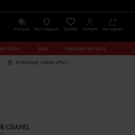
0
Français
Mon magasin
Wishlist
Compte
Mon panier
ty Outlet
Blog
Signature by ApriL
Emballage cadeau offert
DE CHANEL