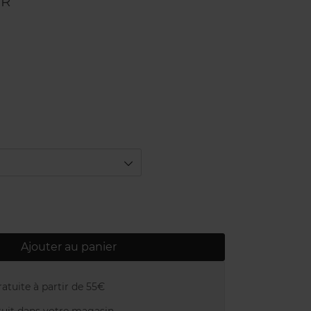
UR
E
Ajouter au panier
atuite à partir de 55€