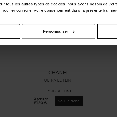
our tous les autres types de cookies, nous avons besoin de votr
odifier ou retirer votre consentement dans la présente bannière
Personnaliser
CHANEL
ULTRA LE TEINT
FOND DE TEINT
À partir de
Voir la fiche
51,50 €