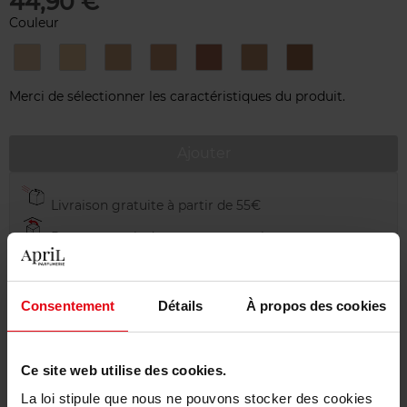
44,90 €
Couleur
B10
B30
B40
B50
B60
B70
B80
Merci de sélectionner les caractéristiques du produit.
Ajouter
Livraison gratuite à partir de 55€
Retour gratuit dans votre magasin
Emballage cadeau offert
Consentement
Détails
À propos des cookies
Ce site web utilise des cookies.
Description
La loi stipule que nous ne pouvons stocker des cookies