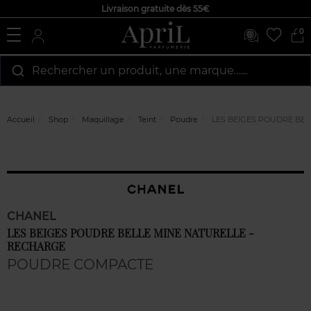
Livraison gratuite dès 55€
0
Rechercher un produit, une marque…...
Accueil
Shop
Maquillage
Teint
Poudre
LES BEIGES POUDRE BEL
CHANEL
LES BEIGES POUDRE BELLE MINE NATURELLE -
RECHARGE
POUDRE COMPACTE