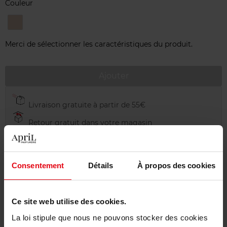
Couleur
Medium
Merci de sélectionner les caractéristiques du produit.
Ajouter
Livraison gratuite à partir de 55€
Retour gratuit dans votre magasin
Emballage cadeau offert
Consentement
Détails
À propos des cookies
Description
Ce site web utilise des cookies.
La loi stipule que nous ne pouvons stocker des cookies