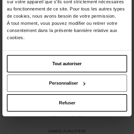
sur votre appareil que s’ils sont strictement nécessaires
Conseil d'utilisation
au fonctionnement de ce site. Pour tous les autres types
de cookies, nous avons besoin de votre permission.
À tout moment, vous pouvez modifier ou retirer votre
Caractéristiques
consentement dans la présente bannière relative aux
cookies.
Vous aimerez peut-être
Tout autoriser
Personnaliser
Refuser
CHANEL
LES 4 OMBRES
OMBRE À PAUPIÉRE